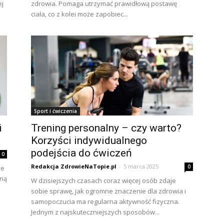
ej
zdrowia. Pomaga utrzymać prawidłową postawę
ciała, co z kolei może zapobiec...
Sport i ćwiczenia
i
Trening personalny – czy warto?
Korzyści indywidualnego
podejścia do ćwiczeń
0
Redakcja ZdrowieNaTopie.pl
-
5 marca 2025
0
ne
zną
W dzisiejszych czasach coraz więcej osób zdaje
sobie sprawę, jak ogromne znaczenie dla zdrowia i
samopoczucia ma regularna aktywność fizyczna.
Jednym z najskuteczniejszych sposobów...