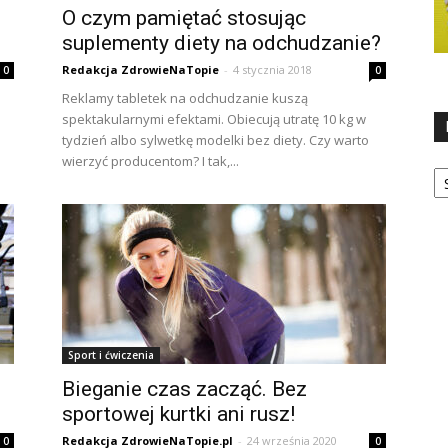
O czym pamiętać stosując
suplementy diety na odchudzanie?
Redakcja ZdrowieNaTopie
-
4 stycznia 2018
0
0
Reklamy tabletek na odchudzanie kuszą
spektakularnymi efektami. Obiecują utratę 10 kg w
tydzień albo sylwetkę modelki bez diety. Czy warto
wierzyć producentom? I tak,...
Ka
Sport i ćwiczenia
Bieganie czas zacząć. Bez
sportowej kurtki ani rusz!
Redakcja ZdrowieNaTopie.pl
-
24 września 2020
0
0