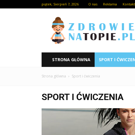
piątek, Sierpień 7, 2026
O nas
Reklama
Kontakt
STRONA GŁÓWNA
SPORT I ĆWICZE
Strona główna
Sport i ćwiczenia
SPORT I ĆWICZENIA