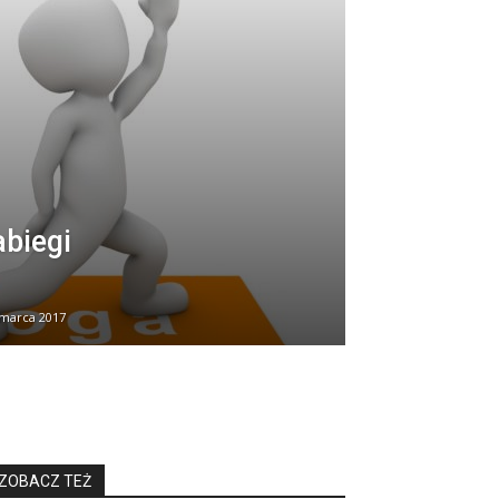
abiegi
 marca 2017
ZOBACZ TEŻ