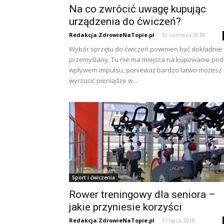
Na co zwrócić uwagę kupując
urządzenia do ćwiczeń?
Redakcja ZdrowieNaTopie.pl
-
12 czerwca 2018
Wybór sprzętu do ćwiczeń powinien być dokładnie
przemyślany. Tu nie ma miejsca na kupowanie pod
wpływem impulsu, ponieważ bardzo łatwo możesz
wyrzucić pieniądze w...
Sport i ćwiczenia
Rower treningowy dla seniora –
jakie przyniesie korzyści
Redakcja ZdrowieNaTopie.pl
-
17 lipca 2018