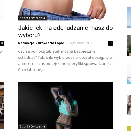
Sport i ćwiczenia
Jakie leki na odchudzanie masz do
wyboru?
Redakcja ZdrowieNaTopie
-
15 grudnia 2017
0
0
ów
Czy za pomocą tabletek można bezpiecznie
schudnąć? Tak, o ile wybierzesz preparat dostępny w
aptece, nie zaś podejrzane specyfiki sprowadzane z
Chin lub innego...
Sport i ćwiczenia