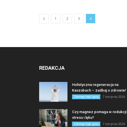
1
2
3
4
REDAKCJA
Holistyczna regeneracja na
Kaszubach – zadbaj o zdrowie!
7 sierpnia 2026
Zdrowy tryb życia
Czy magnez pomaga w redukcji
stresu i lęku?
7 sierpnia 2026
Zdrowy tryb życia