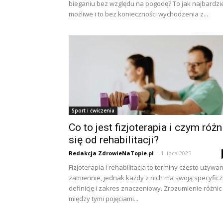
bieganiu bez względu na pogodę? To jak najbardzi
możliwe i to bez konieczności wychodzenia z...
Sport i ćwiczenia
Co to jest fizjoterapia i czym różn
się od rehabilitacji?
Redakcja ZdrowieNaTopie.pl
-
1 lipca 2025
Fizjoterapia i rehabilitacja to terminy często używa
zamiennie, jednak każdy z nich ma swoją specyfic
definicję i zakres znaczeniowy. Zrozumienie różnic
między tymi pojęciami...