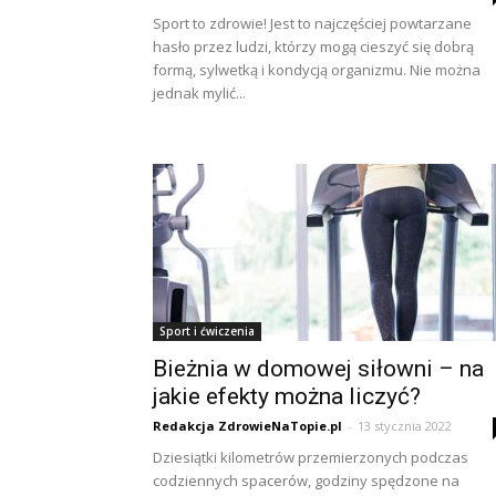
Sport to zdrowie! Jest to najczęściej powtarzane
hasło przez ludzi, którzy mogą cieszyć się dobrą
formą, sylwetką i kondycją organizmu. Nie można
jednak mylić...
Sport i ćwiczenia
Bieżnia w domowej siłowni – na
jakie efekty można liczyć?
Redakcja ZdrowieNaTopie.pl
-
13 stycznia 2022
Dziesiątki kilometrów przemierzonych podczas
codziennych spacerów, godziny spędzone na