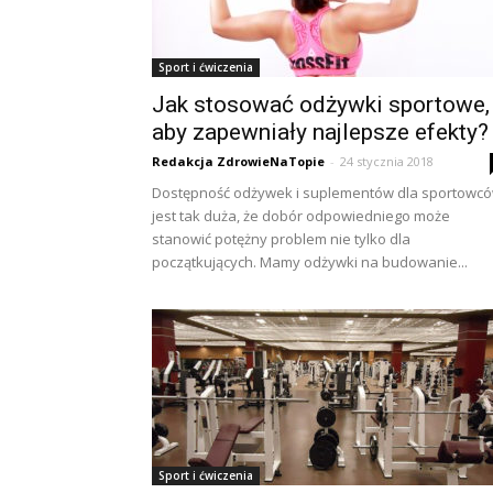
Sport i ćwiczenia
Jak stosować odżywki sportowe,
aby zapewniały najlepsze efekty?
Redakcja ZdrowieNaTopie
-
24 stycznia 2018
Dostępność odżywek i suplementów dla sportowc
jest tak duża, że dobór odpowiedniego może
stanowić potężny problem nie tylko dla
początkujących. Mamy odżywki na budowanie...
Sport i ćwiczenia