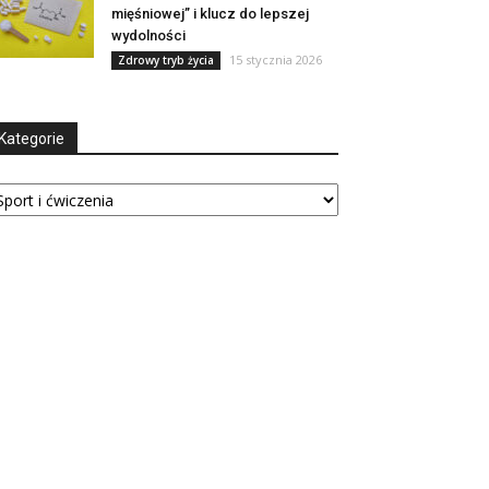
mięśniowej” i klucz do lepszej
wydolności
15 stycznia 2026
Zdrowy tryb życia
Kategorie
tegorie