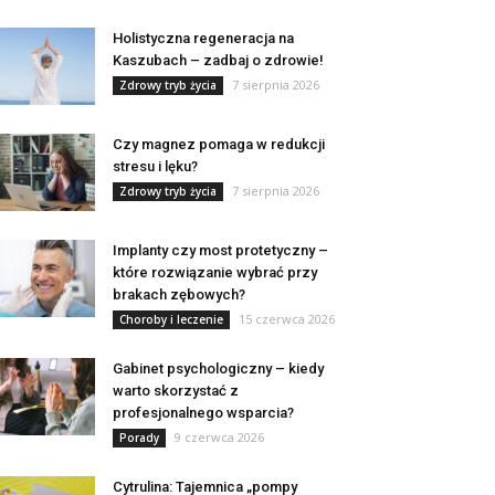
Holistyczna regeneracja na
Kaszubach – zadbaj o zdrowie!
7 sierpnia 2026
Zdrowy tryb życia
Czy magnez pomaga w redukcji
stresu i lęku?
7 sierpnia 2026
Zdrowy tryb życia
Implanty czy most protetyczny –
które rozwiązanie wybrać przy
brakach zębowych?
15 czerwca 2026
Choroby i leczenie
Gabinet psychologiczny – kiedy
warto skorzystać z
profesjonalnego wsparcia?
9 czerwca 2026
Porady
Cytrulina: Tajemnica „pompy