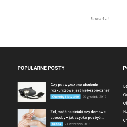
Strona 4 z 4
POPULARNE POSTY
P
Czy podwyższone ciśnienie
Le
rozkurczowe jest niebezpieczne?
O
20 grudnia 2017
Choroby i leczenie
Ol
Na
Żel, maść na siniaki czy domowe
sposoby − jak szybko pozbyć...
Ch
21 września 2018
Uroda