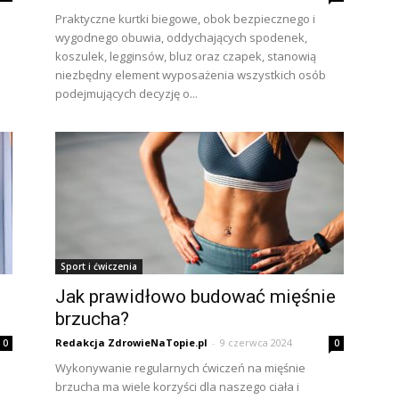
Praktyczne kurtki biegowe, obok bezpiecznego i
wygodnego obuwia, oddychających spodenek,
koszulek, legginsów, bluz oraz czapek, stanowią
niezbędny element wyposażenia wszystkich osób
podejmujących decyzję o...
Sport i ćwiczenia
Jak prawidłowo budować mięśnie
brzucha?
Redakcja ZdrowieNaTopie.pl
-
9 czerwca 2024
0
0
Wykonywanie regularnych ćwiczeń na mięśnie
brzucha ma wiele korzyści dla naszego ciała i