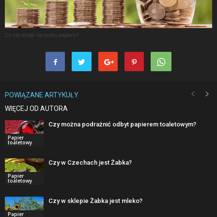
Co się dzieje na rynku papieru?
POWIĄZANE ARTYKUŁY
WIĘCEJ OD AUTORA
Czy można podrażnić odbyt papierem toaletowym?
Papier
toaletowy
Czy w Czechach jest Żabka?
Papier
toaletowy
Czy w sklepie Żabka jest mleko?
Papier