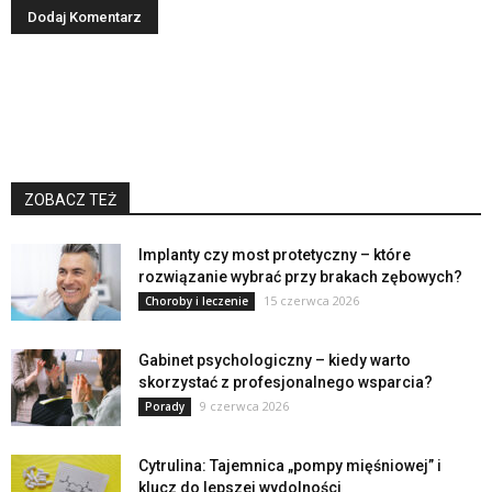
ZOBACZ TEŻ
Implanty czy most protetyczny – które
rozwiązanie wybrać przy brakach zębowych?
15 czerwca 2026
Choroby i leczenie
Gabinet psychologiczny – kiedy warto
skorzystać z profesjonalnego wsparcia?
9 czerwca 2026
Porady
Cytrulina: Tajemnica „pompy mięśniowej” i
klucz do lepszej wydolności