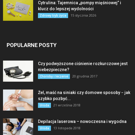
Cytrulina: Tajemnica „pompy mięśniowej” i
klucz do lepszej wydolności
15 stycznia 2026
Zdrowy tryb życia
POPULARNE POSTY
Czy podwyższone ciśnienie rozkurczowe jest
niebezpieczne?
20 grudnia 2017
Choroby i leczenie
Żel, maść na siniaki czy domowe sposoby − jak
szybko pozbyć...
21 września 2018
Uroda
Depilacja laserowa – nowoczesna i wygodna
13 listopada 2018
Uroda