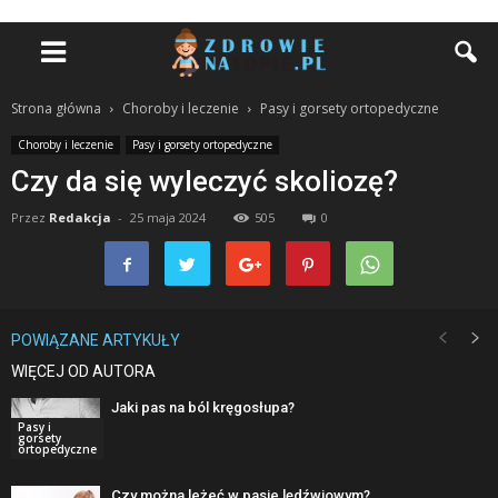
Strona główna
Choroby i leczenie
Pasy i gorsety ortopedyczne
Choroby i leczenie
Pasy i gorsety ortopedyczne
Czy da się wyleczyć skoliozę?
Przez
Redakcja
-
25 maja 2024
505
0
POWIĄZANE ARTYKUŁY
WIĘCEJ OD AUTORA
Jaki pas na ból kręgosłupa?
Pasy i
gorsety
ortopedyczne
Czy można leżeć w pasie lędźwiowym?