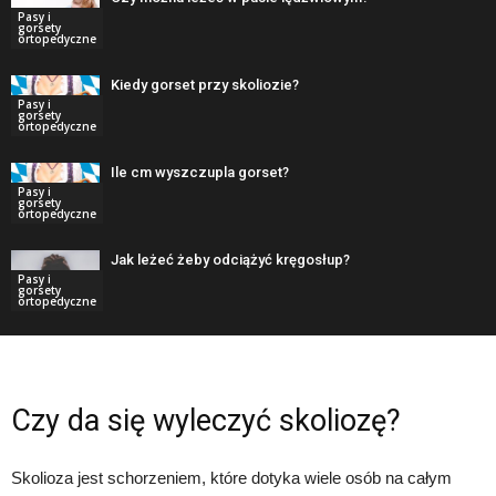
Pasy i
gorsety
ortopedyczne
Kiedy gorset przy skoliozie?
Pasy i
gorsety
ortopedyczne
Ile cm wyszczupla gorset?
Pasy i
gorsety
ortopedyczne
Jak leżeć żeby odciążyć kręgosłup?
Pasy i
gorsety
ortopedyczne
Czy da się wyleczyć skoliozę?
Skolioza jest schorzeniem, które dotyka wiele osób na całym