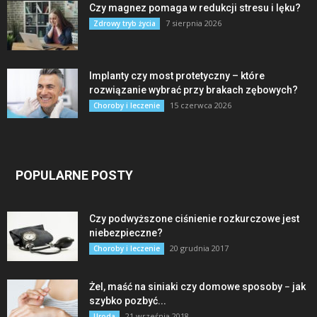
Czy magnez pomaga w redukcji stresu i lęku?
7 sierpnia 2026
Zdrowy tryb życia
Implanty czy most protetyczny – które
rozwiązanie wybrać przy brakach zębowych?
15 czerwca 2026
Choroby i leczenie
POPULARNE POSTY
Czy podwyższone ciśnienie rozkurczowe jest
niebezpieczne?
20 grudnia 2017
Choroby i leczenie
Żel, maść na siniaki czy domowe sposoby − jak
szybko pozbyć...
21 września 2018
Uroda