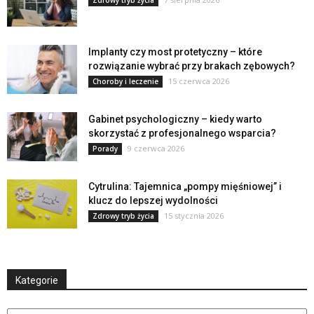
Zdrowy tryb życia
Implanty czy most protetyczny – które
rozwiązanie wybrać przy brakach zębowych?
15 czerwca 2026
Choroby i leczenie
Gabinet psychologiczny – kiedy warto
skorzystać z profesjonalnego wsparcia?
9 czerwca 2026
Porady
Cytrulina: Tajemnica „pompy mięśniowej” i
klucz do lepszej wydolności
15 stycznia 2026
Zdrowy tryb życia
Kategorie
Kategorie