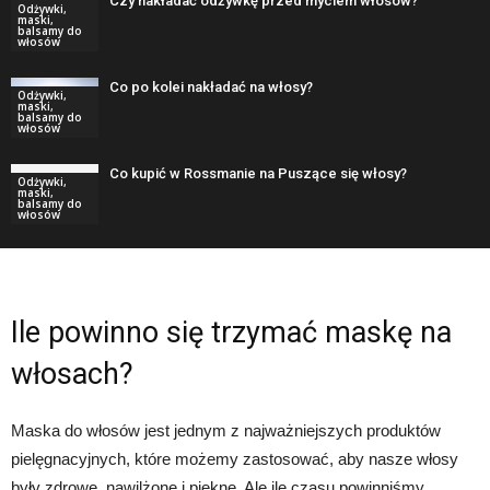
Czy nakładać odżywkę przed myciem włosów?
Odżywki,
maski,
balsamy do
włosów
Co po kolei nakładać na włosy?
Odżywki,
maski,
balsamy do
włosów
Co kupić w Rossmanie na Puszące się włosy?
Odżywki,
maski,
balsamy do
włosów
Ile powinno się trzymać maskę na
włosach?
Maska do włosów jest jednym z najważniejszych produktów
pielęgnacyjnych, które możemy zastosować, aby nasze włosy
były zdrowe, nawilżone i piękne. Ale ile czasu powinniśmy