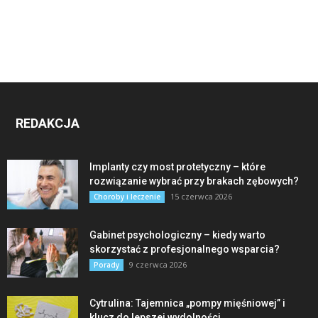
REDAKCJA
Implanty czy most protetyczny – które
rozwiązanie wybrać przy brakach zębowych?
15 czerwca 2026
Choroby i leczenie
Gabinet psychologiczny – kiedy warto
skorzystać z profesjonalnego wsparcia?
9 czerwca 2026
Porady
Cytrulina: Tajemnica „pompy mięśniowej” i
klucz do lepszej wydolności