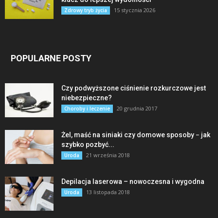
15 stycznia 2026
Zdrowy tryb życia
POPULARNE POSTY
Czy podwyższone ciśnienie rozkurczowe jest
niebezpieczne?
20 grudnia 2017
Choroby i leczenie
Żel, maść na siniaki czy domowe sposoby − jak
szybko pozbyć...
21 września 2018
Uroda
Depilacja laserowa – nowoczesna i wygodna
13 listopada 2018
Uroda