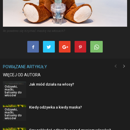
Ile powinno się trzymać maskę na włosach?
POWIĄZANE ARTYKUŁY
WIĘCEJ OD AUTORA
Jak miód działa na włosy?
Odżywki,
maski,
balsamy do
włosów
Kiedy odżywka a kiedy maska?
Odżywki,
maski,
balsamy do
włosów