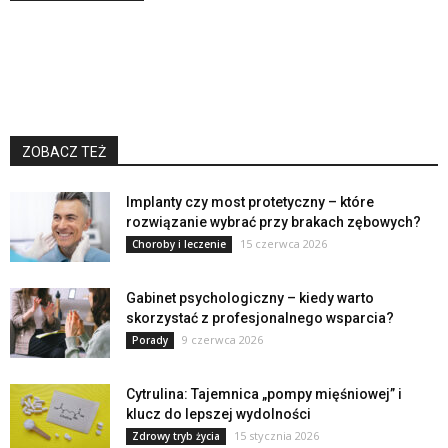
ZOBACZ TEŻ
Implanty czy most protetyczny – które
rozwiązanie wybrać przy brakach zębowych?
15 czerwca 2026
Choroby i leczenie
Gabinet psychologiczny – kiedy warto
skorzystać z profesjonalnego wsparcia?
9 czerwca 2026
Porady
Cytrulina: Tajemnica „pompy mięśniowej” i
klucz do lepszej wydolności
15 stycznia 2026
Zdrowy tryb życia