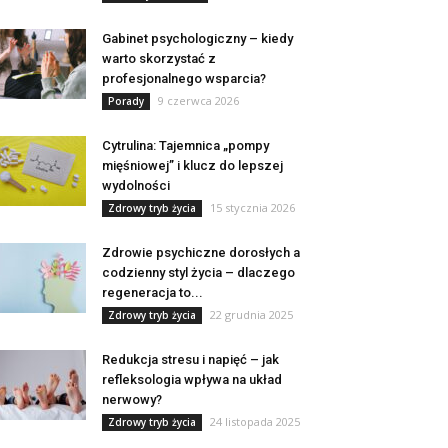
Gabinet psychologiczny – kiedy
warto skorzystać z
profesjonalnego wsparcia?
9 czerwca 2026
Porady
Cytrulina: Tajemnica „pompy
mięśniowej” i klucz do lepszej
wydolności
15 stycznia 2026
Zdrowy tryb życia
Zdrowie psychiczne dorosłych a
codzienny styl życia – dlaczego
regeneracja to...
22 grudnia 2025
Zdrowy tryb życia
Redukcja stresu i napięć – jak
refleksologia wpływa na układ
nerwowy?
24 listopada 2025
Zdrowy tryb życia