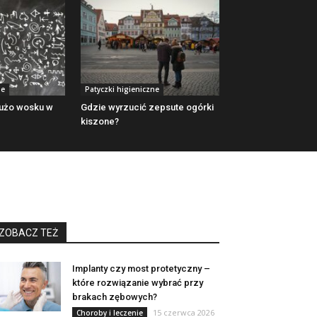
ne
Patyczki higieniczne
użo wosku w
Gdzie wyrzucić zepsute ogórki
kiszone?
ZOBACZ TEŻ
Implanty czy most protetyczny –
które rozwiązanie wybrać przy
brakach zębowych?
15 czerwca 2026
Choroby i leczenie