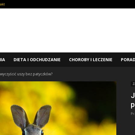
akt
NIA
DIETA I ODCHUDZANIE
CHOROBY I LECZENIE
PORA
 wyczyścić uszy bez patyczków?
Z
J
p
Pr