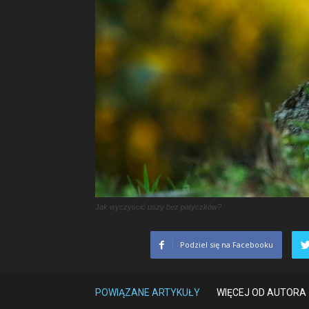
Jak wyczyścić uszy bez patyczków?
Podziel się na Facebooku
POWIĄZANE ARTYKUŁY
WIĘCEJ OD AUTORA