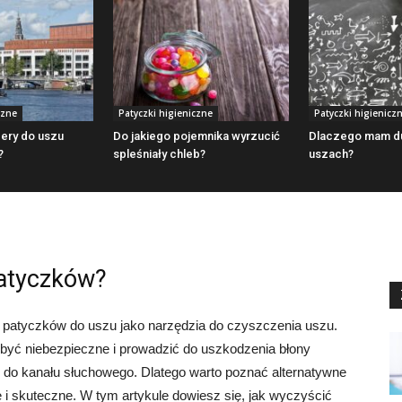
czne
Patyczki higieniczne
Patyczki higienicz
ery do uszu
Do jakiego pojemnika wyrzucić
Dlaczego mam d
?
spleśniały chleb?
uszach?
patyczków?
z patyczków do uszu jako narzędzia do czyszczenia uszu.
yć niebezpieczne i prowadzić do uszkodzenia błony
j do kanału słuchowego. Dlatego warto poznać alternatywne
i skuteczne. W tym artykule dowiesz się, jak wyczyścić