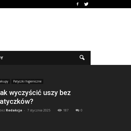
DY
akupy
Patyczki higieniczne
ak wyczyścić uszy bez
atyczków?
zez
Redakcja
-
7 stycznia 2025
187
0