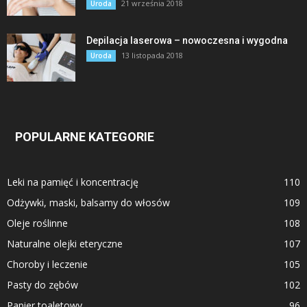
21 września 2018
Uroda
Depilacja laserowa – nowoczesna i wygodna
13 listopada 2018
Uroda
POPULARNE KATEGORIE
Leki na pamięć i koncentrację
110
Odżywki, maski, balsamy do włosów
109
Oleje roślinne
108
Naturalne olejki eteryczne
107
Choroby i leczenie
105
Pasty do zębów
102
Papier toaletowy
96