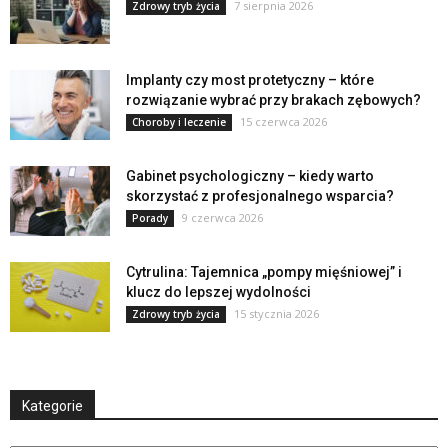
7 sierpnia 2026
Zdrowy tryb życia
Implanty czy most protetyczny – które
rozwiązanie wybrać przy brakach zębowych?
15 czerwca 2026
Choroby i leczenie
Gabinet psychologiczny – kiedy warto
skorzystać z profesjonalnego wsparcia?
9 czerwca 2026
Porady
Cytrulina: Tajemnica „pompy mięśniowej” i
klucz do lepszej wydolności
15 stycznia 2026
Zdrowy tryb życia
Kategorie
Kategorie