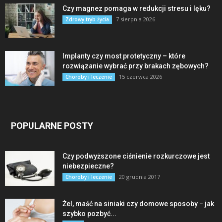
Czy magnez pomaga w redukcji stresu i lęku?
7 sierpnia 2026
Zdrowy tryb życia
Implanty czy most protetyczny – które
rozwiązanie wybrać przy brakach zębowych?
15 czerwca 2026
Choroby i leczenie
POPULARNE POSTY
Czy podwyższone ciśnienie rozkurczowe jest
niebezpieczne?
20 grudnia 2017
Choroby i leczenie
Żel, maść na siniaki czy domowe sposoby − jak
szybko pozbyć...