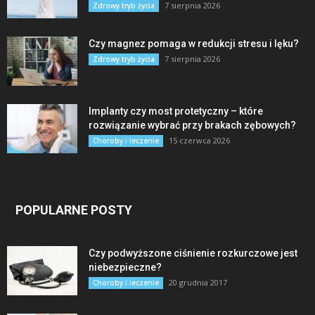
7 sierpnia 2026
Zdrowy tryb życia
Czy magnez pomaga w redukcji stresu i lęku?
7 sierpnia 2026
Zdrowy tryb życia
Implanty czy most protetyczny – które
rozwiązanie wybrać przy brakach zębowych?
15 czerwca 2026
Choroby i leczenie
POPULARNE POSTY
Czy podwyższone ciśnienie rozkurczowe jest
niebezpieczne?
20 grudnia 2017
Choroby i leczenie