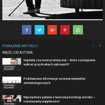
POWIĄZANE ARTYKUŁY
WIĘCEJ OD AUTORA
Implanty czy most protetyczny – które rozwiązanie
wybrać przy brakach zębowych?
Choroby i
leczenie
Podstawowe informacje na temat implantów
stomatologicznych
Choroby i
leczenie
Najczęstsze pytania o laserową korekcję wzroku –
rozwiewamy wątpliwości!
Choroby i