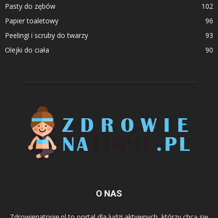
Pasty do zębów
102
Papier toaletowy
96
Peelingi i scruby do twarzy
93
Olejki do ciała
90
O NAS
Zdrowienatopie.pl to portal dla ludzi aktywnych, którzy chcą się