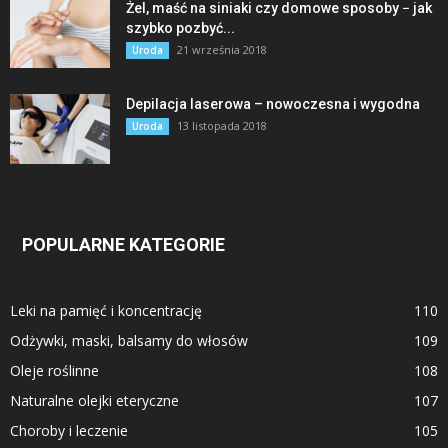
Żel, maść na siniaki czy domowe sposoby − jak
szybko pozbyć...
21 września 2018
Uroda
Depilacja laserowa – nowoczesna i wygodna
13 listopada 2018
Uroda
POPULARNE KATEGORIE
Leki na pamięć i koncentrację
110
Odżywki, maski, balsamy do włosów
109
Oleje roślinne
108
Naturalne olejki eteryczne
107
Choroby i leczenie
105