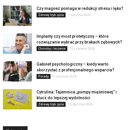
Czy magnez pomaga w redukcji stresu i lęku?
7 sierpnia 2026
Zdrowy tryb życia
Implanty czy most protetyczny – które
rozwiązanie wybrać przy brakach zębowych?
15 czerwca 2026
Choroby i leczenie
Gabinet psychologiczny – kiedy warto
skorzystać z profesjonalnego wsparcia?
9 czerwca 2026
Porady
Cytrulina: Tajemnica „pompy mięśniowej” i
klucz do lepszej wydolności
15 stycznia 2026
Zdrowy tryb życia