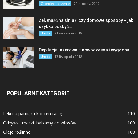
20 grudnia 2017
Choroby i leczenie
Żel, maść na siniaki czy domowe sposoby − jak
szybko pozbyć...
21 września 2018
Uroda
Depilacja laserowa – nowoczesna i wygodna
13 listopada 2018
Uroda
POPULARNE KATEGORIE
Leki na pamięć i koncentrację
110
Odżywki, maski, balsamy do włosów
109
Oleje roślinne
108