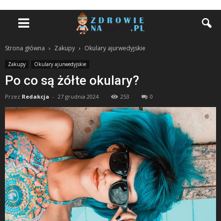
Strona główna
Zakupy
Okulary ajurwedyjskie
Zakupy
Okulary ajurwedyjskie
Po co są żółte okulary?
Przez
Redakcja
-
27 grudnia 2024
253
0