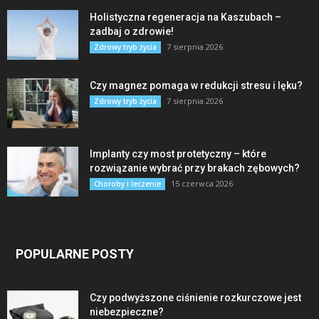
Holistyczna regeneracja na Kaszubach –
zadbaj o zdrowie!
7 sierpnia 2026
Zdrowy tryb życia
Czy magnez pomaga w redukcji stresu i lęku?
7 sierpnia 2026
Zdrowy tryb życia
Implanty czy most protetyczny – które
rozwiązanie wybrać przy brakach zębowych?
15 czerwca 2026
Choroby i leczenie
POPULARNE POSTY
Czy podwyższone ciśnienie rozkurczowe jest
niebezpieczne?