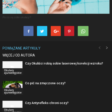
Po co są żółte okulary?
POWIĄZANE ARTYKUŁY
WIĘCEJ OD AUTORA
Czy Okuliści robią sobie laserowej korekcji wzroku?
Okulary
ajurwedyjskie
Co pić na zmęczone oczy?
Okulary
ajurwedyjskie
Czy Antyrefleks chroni oczy?
Okulary