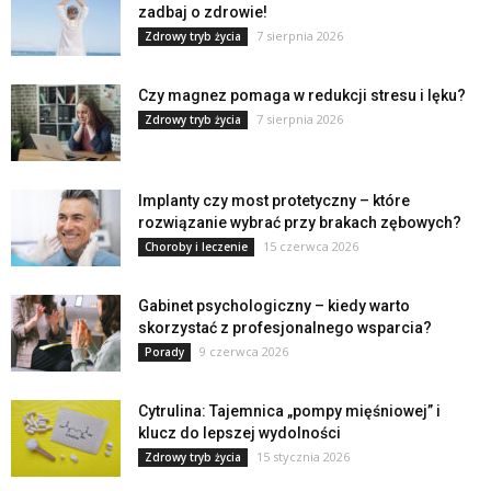
zadbaj o zdrowie!
7 sierpnia 2026
Zdrowy tryb życia
Czy magnez pomaga w redukcji stresu i lęku?
7 sierpnia 2026
Zdrowy tryb życia
Implanty czy most protetyczny – które
rozwiązanie wybrać przy brakach zębowych?
15 czerwca 2026
Choroby i leczenie
Gabinet psychologiczny – kiedy warto
skorzystać z profesjonalnego wsparcia?
9 czerwca 2026
Porady
Cytrulina: Tajemnica „pompy mięśniowej” i
klucz do lepszej wydolności
15 stycznia 2026
Zdrowy tryb życia