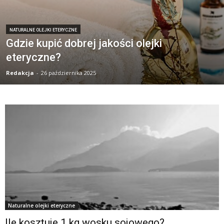
NATURALNE OLEJKI ETERYCZNE
Gdzie kupić dobrej jakości olejki
eteryczne?
Redakcja
-
26 października 2025
Naturalne olejki eteryczne
Ile kosztuje 1 kg wosku sojowego?