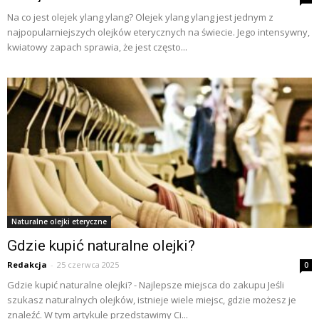
Na co jest olejek ylang ylang? Olejek ylang ylang jest jednym z
najpopularniejszych olejków eterycznych na świecie. Jego intensywny,
kwiatowy zapach sprawia, że jest często...
Naturalne olejki eteryczne
Gdzie kupić naturalne olejki?
Redakcja
-
25 czerwca 2025
0
Gdzie kupić naturalne olejki? - Najlepsze miejsca do zakupu Jeśli
szukasz naturalnych olejków, istnieje wiele miejsc, gdzie możesz je
znaleźć. W tym artykule przedstawimy Ci...