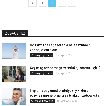
1
2
3
ZOBACZ TEŻ
Holistyczna regeneracja na Kaszubach –
zadbaj o zdrowie!
7 sierpnia 2026
Zdrowy tryb życia
Czy magnez pomaga w redukcji stresu i lęku?
7 sierpnia 2026
Zdrowy tryb życia
Implanty czy most protetyczny – które
rozwiązanie wybrać przy brakach zębowych?
15 czerwca 2026
Choroby i leczenie