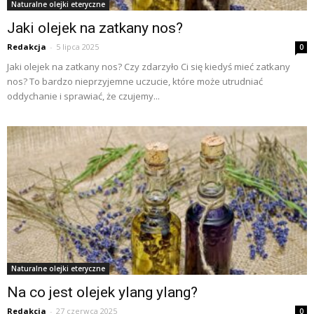
Naturalne olejki eteryczne
Jaki olejek na zatkany nos?
Redakcja
-
5 lipca 2025
0
Jaki olejek na zatkany nos? Czy zdarzyło Ci się kiedyś mieć zatkany
nos? To bardzo nieprzyjemne uczucie, które może utrudniać
oddychanie i sprawiać, że czujemy...
Naturalne olejki eteryczne
Na co jest olejek ylang ylang?
Redakcja
-
27 czerwca 2025
0