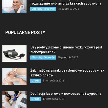
rozwiązanie wybrać przy brakach zębowych?
15 czerwca 2026
Choroby i leczenie
POPULARNE POSTY
Czy podwyższone ciśnienie rozkurczowe jest
niebezpieczne?
20 grudnia 2017
Choroby i leczenie
Żel, maść na siniaki czy domowe sposoby − jak
szybko pozbyć...
21 września 2018
Uroda
Depilacja laserowa – nowoczesna i wygodna
13 listopada 2018
Uroda