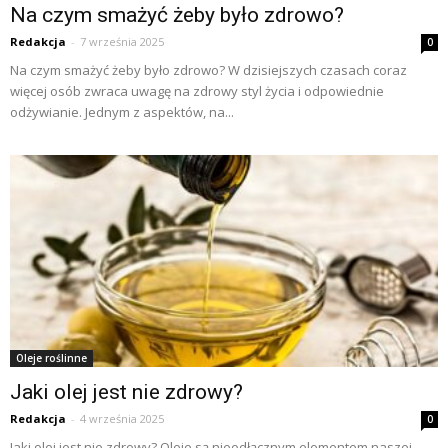
Na czym smażyć żeby było zdrowo?
Redakcja
-
7 września 2025
0
Na czym smażyć żeby było zdrowo? W dzisiejszych czasach coraz
więcej osób zwraca uwagę na zdrowy styl życia i odpowiednie
odżywianie. Jednym z aspektów, na...
Oleje roślinne
Jaki olej jest nie zdrowy?
Redakcja
-
4 września 2025
0
Jaki olej jest nie zdrowy? Oleje są nieodłącznym elementem naszej