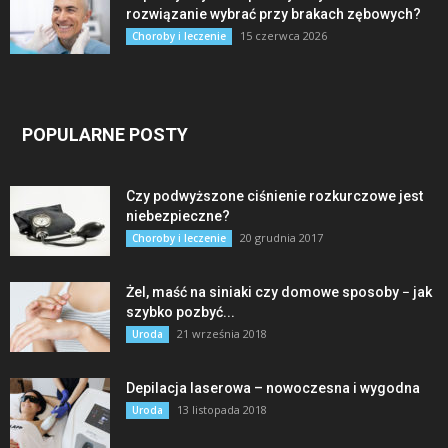
rozwiązanie wybrać przy brakach zębowych?
15 czerwca 2026
Choroby i leczenie
POPULARNE POSTY
Czy podwyższone ciśnienie rozkurczowe jest
niebezpieczne?
20 grudnia 2017
Choroby i leczenie
Żel, maść na siniaki czy domowe sposoby − jak
szybko pozbyć...
21 września 2018
Uroda
Depilacja laserowa – nowoczesna i wygodna
13 listopada 2018
Uroda