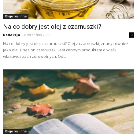
Oleje roślinne
Na co dobry jest olej z czarnuszki?
Redakcja
-
8 września 2025
0
Na co dobry jest olej z czarnuszki? Olej z czarnuszki, znany również
jako olej z nasion czarnuszki, jest cennym produktem o wielu
właściwościach zdrowotnych. Od...
Oleje roślinne