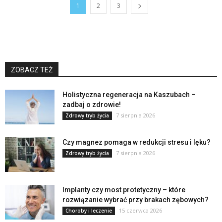
1
2
3
ZOBACZ TEŻ
Holistyczna regeneracja na Kaszubach –
zadbaj o zdrowie!
7 sierpnia 2026
Zdrowy tryb życia
Czy magnez pomaga w redukcji stresu i lęku?
7 sierpnia 2026
Zdrowy tryb życia
Implanty czy most protetyczny – które
rozwiązanie wybrać przy brakach zębowych?
15 czerwca 2026
Choroby i leczenie