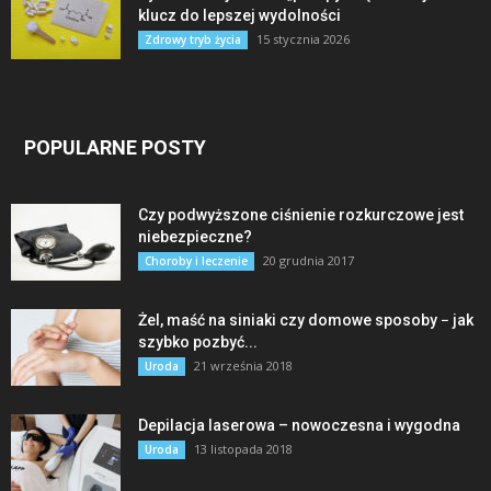
klucz do lepszej wydolności
15 stycznia 2026
Zdrowy tryb życia
POPULARNE POSTY
Czy podwyższone ciśnienie rozkurczowe jest
niebezpieczne?
20 grudnia 2017
Choroby i leczenie
Żel, maść na siniaki czy domowe sposoby − jak
szybko pozbyć...
21 września 2018
Uroda
Depilacja laserowa – nowoczesna i wygodna
13 listopada 2018
Uroda