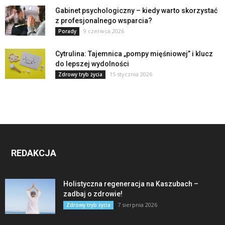
Gabinet psychologiczny – kiedy warto skorzystać
z profesjonalnego wsparcia?
9 czerwca 2026
Porady
Cytrulina: Tajemnica „pompy mięśniowej” i klucz
do lepszej wydolności
15 stycznia 2026
Zdrowy tryb życia
REDAKCJA
Holistyczna regeneracja na Kaszubach –
zadbaj o zdrowie!
7 sierpnia 2026
Zdrowy tryb życia