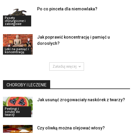
Po co pinceta dla niemowlaka?
Pęsety
chirurgiczne i
zabiegowe
Jak poprawić koncentrację i pamięć u
dorosłych?
Leki na pamięć i
koncentrację
Załaduj więcej
CHOROBY I LECZENIE
Jak usunąć zrogowaciały naskórek z twarzy?
Peelingi i
scruby do
twarzy
Czy oliwką można olejować włosy?