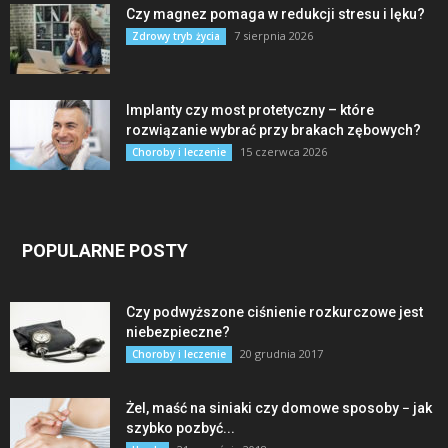
Czy magnez pomaga w redukcji stresu i lęku?
7 sierpnia 2026
Zdrowy tryb życia
Implanty czy most protetyczny – które
rozwiązanie wybrać przy brakach zębowych?
15 czerwca 2026
Choroby i leczenie
POPULARNE POSTY
Czy podwyższone ciśnienie rozkurczowe jest
niebezpieczne?
20 grudnia 2017
Choroby i leczenie
Żel, maść na siniaki czy domowe sposoby − jak
szybko pozbyć...