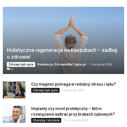
Holistyczna regeneracja na Kaszubach – zadbaj
o zdrowie!
Redakcja ZdrowieNaTopie.pl
-
7 sierpnia 2026
Zdrowy tryb życia
0
Czy magnez pomaga w redukcji stresu i lęku?
7 sierpnia 2026
Zdrowy tryb życia
Implanty czy most protetyczny – które
rozwiązanie wybrać przy brakach zębowych?
15 czerwca 2026
Choroby i leczenie