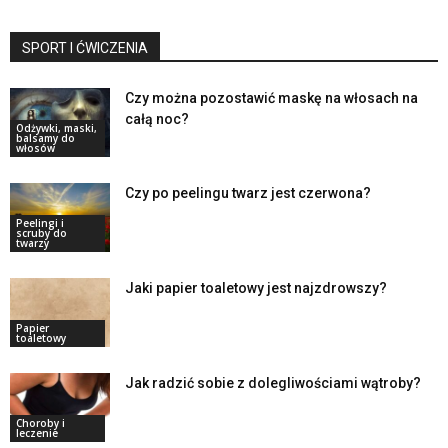
SPORT I ĆWICZENIA
Czy można pozostawić maskę na włosach na
całą noc?
Odżywki, maski,
balsamy do
włosów
Czy po peelingu twarz jest czerwona?
Peelingi i
scruby do
twarzy
Jaki papier toaletowy jest najzdrowszy?
Papier
toaletowy
Jak radzić sobie z dolegliwościami wątroby?
Choroby i
leczenie