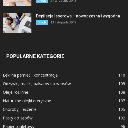
21 września 2018
Uroda
Depilacja laserowa – nowoczesna i wygodna
13 listopada 2018
Uroda
POPULARNE KATEGORIE
Leki na pamięć i koncentrację
110
Odżywki, maski, balsamy do włosów
109
Oleje roślinne
108
Naturalne olejki eteryczne
107
Choroby i leczenie
105
Pasty do zębów
102
Papier toaletowy
96