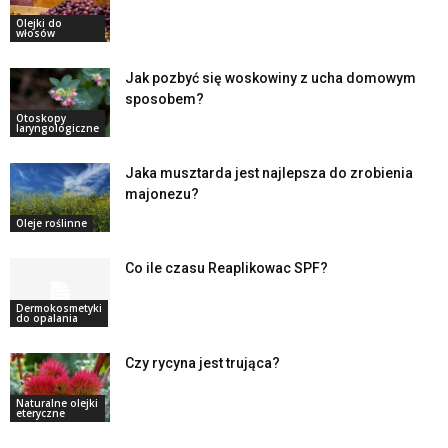
Olejki do
włosów
Jak pozbyć się woskowiny z ucha domowym
sposobem?
Otoskopy
laryngologiczne
Jaka musztarda jest najlepsza do zrobienia
majonezu?
Oleje roślinne
Co ile czasu Reaplikowac SPF?
Dermokosmetyki
do opalania
Czy rycyna jest trująca?
Naturalne olejki
eteryczne