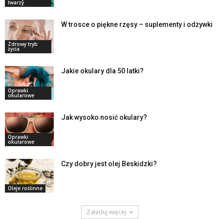
twarzy
W trosce o piękne rzęsy – suplementy i odżywki
Zdrowy tryb
życia
Jakie okulary dla 50 latki?
Oprawki
okularowe
Jak wysoko nosić okulary?
Oprawki
okularowe
Czy dobry jest olej Beskidzki?
Oleje roślinne
Załaduj więcej