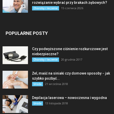
rozwiązanie wybrać przy brakach zębowych?
15 czerwca 2026
Choroby i leczenie
POPULARNE POSTY
Czy podwyższone ciśnienie rozkurczowe jest
niebezpieczne?
20 grudnia 2017
Choroby i leczenie
Żel, maść na siniaki czy domowe sposoby − jak
szybko pozbyć...
21 września 2018
Uroda
Depilacja laserowa – nowoczesna i wygodna
13 listopada 2018
Uroda