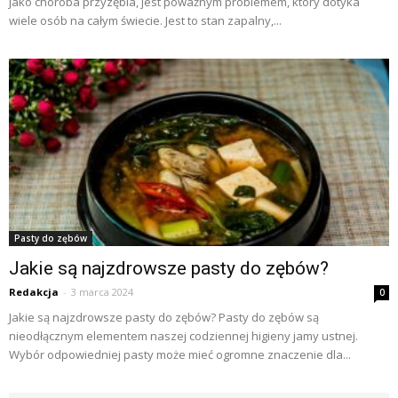
jako choroba przyzębia, jest poważnym problemem, który dotyka
wiele osób na całym świecie. Jest to stan zapalny,...
Pasty do zębów
Jakie są najzdrowsze pasty do zębów?
Redakcja
-
3 marca 2024
0
Jakie są najzdrowsze pasty do zębów? Pasty do zębów są
nieodłącznym elementem naszej codziennej higieny jamy ustnej.
Wybór odpowiedniej pasty może mieć ogromne znaczenie dla...