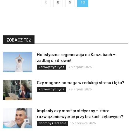
8
9
10
ZOBACZ TEŻ
Holistyczna regeneracja na Kaszubach –
zadbaj o zdrowie!
7 sierpnia 2026
Zdrowy tryb życia
Czy magnez pomaga w redukcji stresu i lęku?
7 sierpnia 2026
Zdrowy tryb życia
Implanty czy most protetyczny – które
rozwiązanie wybrać przy brakach zębowych?
15 czerwca 2026
Choroby i leczenie