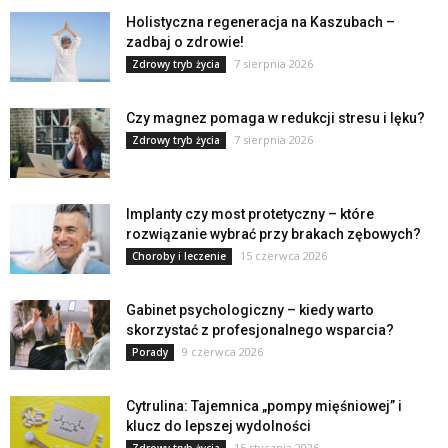
Holistyczna regeneracja na Kaszubach –
zadbaj o zdrowie!
7 sierpnia 2026
Zdrowy tryb życia
Czy magnez pomaga w redukcji stresu i lęku?
7 sierpnia 2026
Zdrowy tryb życia
Implanty czy most protetyczny – które
rozwiązanie wybrać przy brakach zębowych?
15 czerwca 2026
Choroby i leczenie
Gabinet psychologiczny – kiedy warto
skorzystać z profesjonalnego wsparcia?
9 czerwca 2026
Porady
Cytrulina: Tajemnica „pompy mięśniowej” i
klucz do lepszej wydolności
15 stycznia 2026