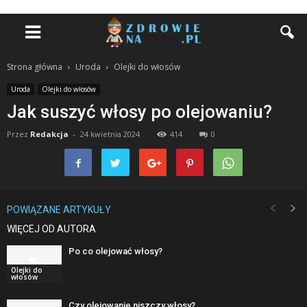
Strona główna
Uroda
Olejki do włosów
Uroda
Olejki do włosów
Jak suszyć włosy po olejowaniu?
Przez
Redakcja
-
24 kwietnia 2024
414
0
POWIĄZANE ARTYKUŁY
WIĘCEJ OD AUTORA
Po co olejować włosy?
Olejki do
włosów
Czy olejowanie niszczy włosy?