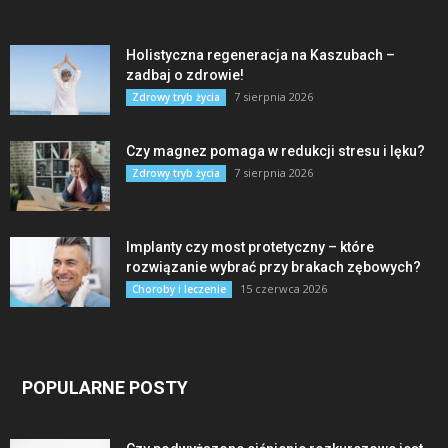
Holistyczna regeneracja na Kaszubach –
zadbaj o zdrowie!
7 sierpnia 2026
Zdrowy tryb życia
Czy magnez pomaga w redukcji stresu i lęku?
7 sierpnia 2026
Zdrowy tryb życia
Implanty czy most protetyczny – które
rozwiązanie wybrać przy brakach zębowych?
15 czerwca 2026
Choroby i leczenie
POPULARNE POSTY