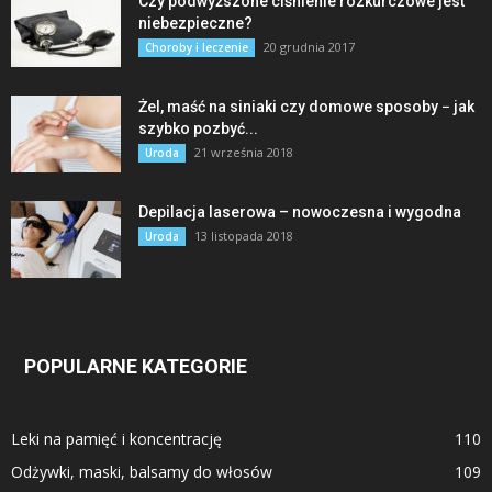
Czy podwyższone ciśnienie rozkurczowe jest
niebezpieczne?
20 grudnia 2017
Choroby i leczenie
Żel, maść na siniaki czy domowe sposoby − jak
szybko pozbyć...
21 września 2018
Uroda
Depilacja laserowa – nowoczesna i wygodna
13 listopada 2018
Uroda
POPULARNE KATEGORIE
Leki na pamięć i koncentrację
110
Odżywki, maski, balsamy do włosów
109