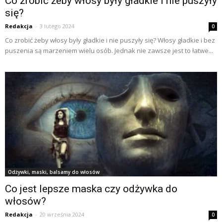
Co zrobić żeby włosy były gładkie i nie puszyły
się?
Redakcja
-
3 lutego 2024
0
Co zrobić żeby włosy były gładkie i nie puszyły się? Włosy gładkie i bez
puszenia są marzeniem wielu osób. Jednak nie zawsze jest to łatwe...
Odżywki, maski, balsamy do włosów
Co jest lepsze maska czy odżywka do
włosów?
Redakcja
-
20 września 2024
0