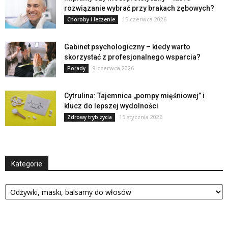
rozwiązanie wybrać przy brakach zębowych?
15 czerwca 2026
Choroby i leczenie
Gabinet psychologiczny – kiedy warto
skorzystać z profesjonalnego wsparcia?
9 czerwca 2026
Porady
Cytrulina: Tajemnica „pompy mięśniowej” i
klucz do lepszej wydolności
15 stycznia 2026
Zdrowy tryb życia
Kategorie
Kategorie