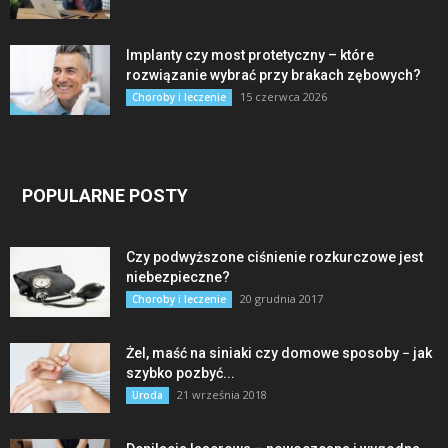
Implanty czy most protetyczny – które
rozwiązanie wybrać przy brakach zębowych?
15 czerwca 2026
Choroby i leczenie
POPULARNE POSTY
Czy podwyższone ciśnienie rozkurczowe jest
niebezpieczne?
20 grudnia 2017
Choroby i leczenie
Żel, maść na siniaki czy domowe sposoby − jak
szybko pozbyć...
21 września 2018
Uroda