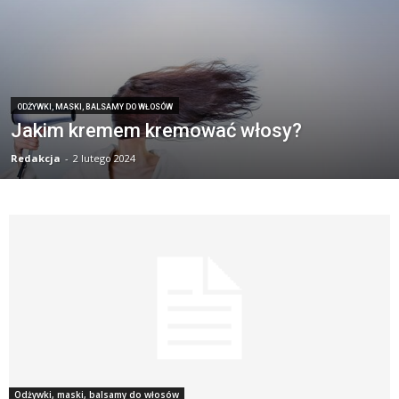
ODŻYWKI, MASKI, BALSAMY DO WŁOSÓW
Jakim kremem kremować włosy?
Redakcja
-
2 lutego 2024
Odżywki, maski, balsamy do włosów