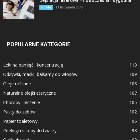
Depilacja laserowa – nowoczesna i wygodna
13 listopada 2018
Uroda
POPULARNE KATEGORIE
Leki na pamięć i koncentrację
110
Odżywki, maski, balsamy do włosów
109
Oleje roślinne
108
Naturalne olejki eteryczne
107
Choroby i leczenie
105
Pasty do zębów
102
Papier toaletowy
96
Peelingi i scruby do twarzy
93
Olejki do ciała
90