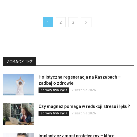
1
2
3
ZOBACZ TEŻ
Holistyczna regeneracja na Kaszubach –
zadbaj o zdrowie!
7 sierpnia 2026
Zdrowy tryb życia
Czy magnez pomaga w redukcji stresu i lęku?
7 sierpnia 2026
Zdrowy tryb życia
Implanty czy most protetyczny – które