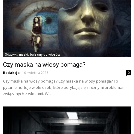
Odżywki, maski, balsamy do włosów
Czy maska na włosy pomaga?
Redakcja
-
6 kwietnia 2025
0
Czy maska na włosy pomaga? Czy maska na włosy pomaga? To
pytanie nurtuje wiele osób, które borykają się z różnymi problemami
związanych z włosami. W...