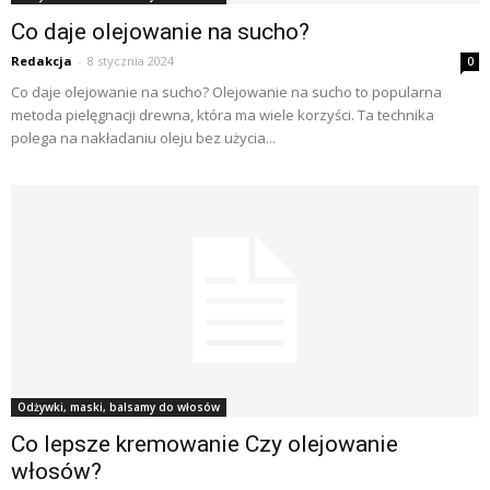
Co daje olejowanie na sucho?
Redakcja
-
8 stycznia 2024
0
Co daje olejowanie na sucho? Olejowanie na sucho to popularna
metoda pielęgnacji drewna, która ma wiele korzyści. Ta technika
polega na nakładaniu oleju bez użycia...
Odżywki, maski, balsamy do włosów
Co lepsze kremowanie Czy olejowanie
włosów?