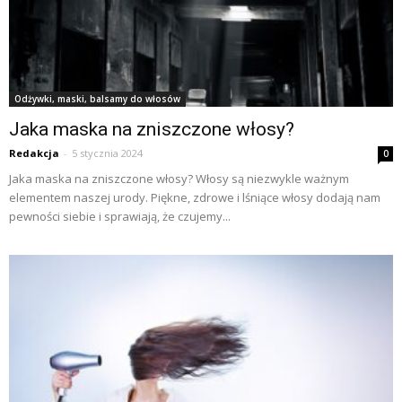
Odżywki, maski, balsamy do włosów
Jaka maska na zniszczone włosy?
Redakcja
-
5 stycznia 2024
0
Jaka maska na zniszczone włosy? Włosy są niezwykle ważnym
elementem naszej urody. Piękne, zdrowe i lśniące włosy dodają nam
pewności siebie i sprawiają, że czujemy...