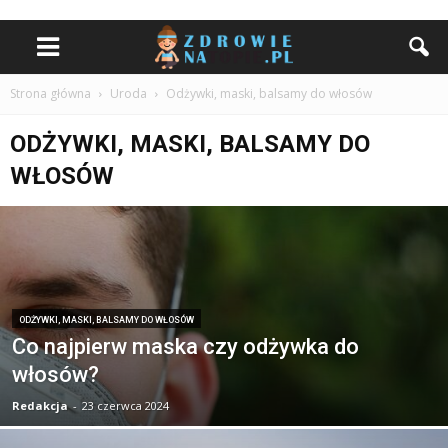
Strona główna
Uroda
Odżywki, maski, balsamy do włosów
ODŻYWKI, MASKI, BALSAMY DO
WŁOSÓW
ODŻYWKI, MASKI, BALSAMY DO WŁOSÓW
Co najpierw maska czy odżywka do
włosów?
Redakcja
-
23 czerwca 2024