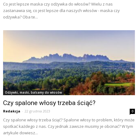
Co jest lepsze maska czy odżywka do włosów? Wielu z nas
zastanawia się, co jest lepsze dla naszych włosów - maska czy
odżywka? Oba te...
Odżywki, maski, balsamy do włosów
Czy spalone włosy trzeba ściąć?
Redakcja
-
22 grudnia 2023
0
Czy spalone włosy trzeba ściąć? Spalone włosy to problem, który może
spotkać każdego z nas. Czy jednak zawsze musimy je obcinać? W tym
artykule dowiesz...