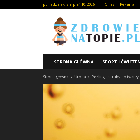
poniedziałek, Sierpień 10, 2026
O nas
Reklama
STRONA GŁÓWNA
SPORT I ĆWICZE
Strona główna
Uroda
Peelingi i scruby do twarzy