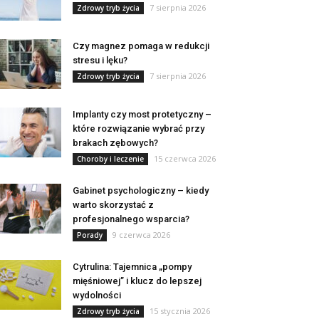
7 sierpnia 2026
Zdrowy tryb życia
Czy magnez pomaga w redukcji
stresu i lęku?
7 sierpnia 2026
Zdrowy tryb życia
Implanty czy most protetyczny –
które rozwiązanie wybrać przy
brakach zębowych?
15 czerwca 2026
Choroby i leczenie
Gabinet psychologiczny – kiedy
warto skorzystać z
profesjonalnego wsparcia?
9 czerwca 2026
Porady
Cytrulina: Tajemnica „pompy
mięśniowej” i klucz do lepszej
wydolności
15 stycznia 2026
Zdrowy tryb życia