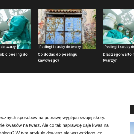
y do twarzy
Peelingi i scruby do twarzy
Peelingi i scruby d
bić peeling do
Co dodać do peelingu
Dlaczego warto r
kawowego?
twarzy?
tecznych sposobów na poprawę wyglądu swojej skóry.
ie kwasów na twarz. Ale co tak naprawdę daje kwas na
abiegu? W tym artykule dowiesz się wszystkiego, co