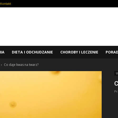
Kontakt
NIA
DIETA I ODCHUDZANIE
CHOROBY I LECZENIE
PORA
Co daje kwas na twarz?
U
C
Pr