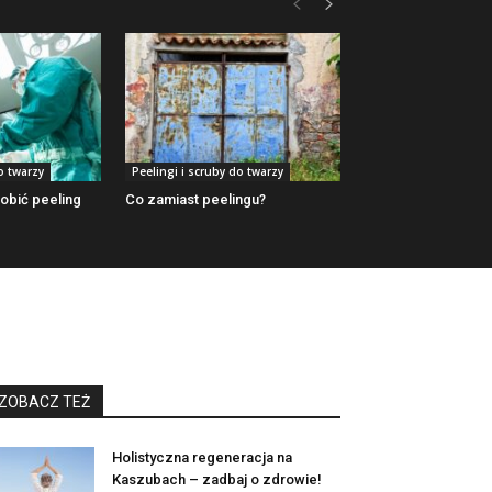
o twarzy
Peelingi i scruby do twarzy
obić peeling
Co zamiast peelingu?
ZOBACZ TEŻ
Holistyczna regeneracja na
Kaszubach – zadbaj o zdrowie!