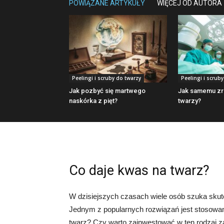
POWIĄZANE ARTYKUŁY
WIĘCEJ OD AUTORA
Peelingi i scruby do twarzy
Peelingi i scrub
Jak pozbyć się martwego
Jak samemu zro
naskórka z pięt?
twarzy?
Co daje kwas na twarz?
W dzisiejszych czasach wiele osób szuka sku
Jednym z popularnych rozwiązań jest stosowan
twarz? Czy warto zainwestować w ten rodzaj z