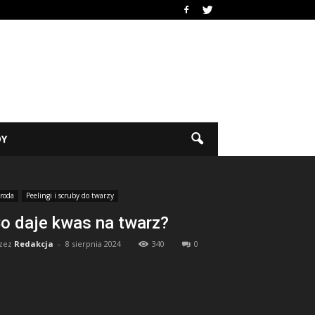
DY
roda
Peelingi i scruby do twarzy
o daje kwas na twarz?
zez
Redakcja
-
8 sierpnia 2024
340
0