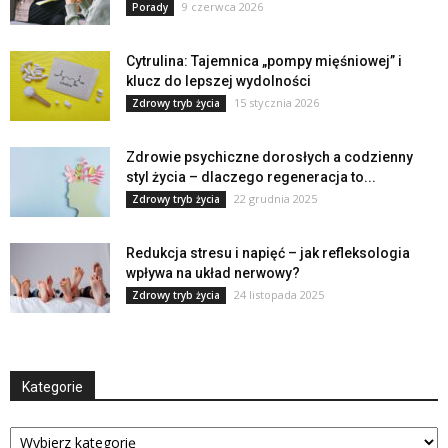
9 czerwca 2026
Porady
Cytrulina: Tajemnica „pompy mięśniowej” i
klucz do lepszej wydolności
15 stycznia 2026
Zdrowy tryb życia
Zdrowie psychiczne dorosłych a codzienny
styl życia – dlaczego regeneracja to...
22 grudnia 2025
Zdrowy tryb życia
Redukcja stresu i napięć – jak refleksologia
wpływa na układ nerwowy?
24 listopada 2025
Zdrowy tryb życia
Kategorie
Kategorie