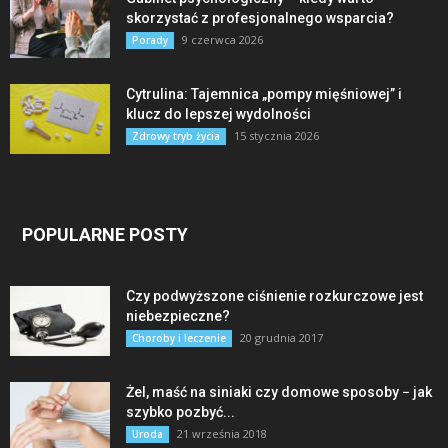
skorzystać z profesjonalnego wsparcia?
9 czerwca 2026
Porady
Cytrulina: Tajemnica „pompy mięśniowej” i
klucz do lepszej wydolności
15 stycznia 2026
Zdrowy tryb życia
POPULARNE POSTY
Czy podwyższone ciśnienie rozkurczowe jest
niebezpieczne?
20 grudnia 2017
Choroby i leczenie
Żel, maść na siniaki czy domowe sposoby − jak
szybko pozbyć...
21 września 2018
Uroda