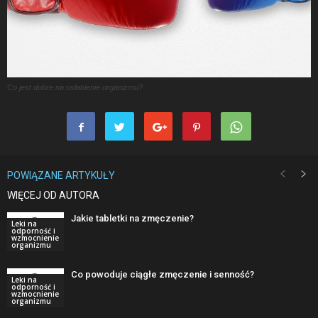
Co jest dobre na osłabienie organizmu?
POWIĄZANE ARTYKUŁY
WIĘCEJ OD AUTORA
Jakie tabletki na zmęczenie?
Leki na
odporność i
wzmocnienie
organizmu
Co powoduje ciągłe zmęczenie i senność?
Leki na
odporność i
wzmocnienie
organizmu