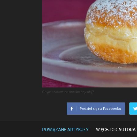
Co jest zdrowsze smalec czy olej?
Podziel się na Facebooku
POWIĄZANE ARTYKUŁY
WIĘCEJ OD AUTORA