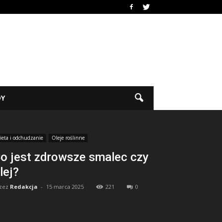
DY
ieta i odchudzanie
Oleje roślinne
o jest zdrowsze smalec czy
lej?
zez
Redakcja
-
15 marca 2025
221
0