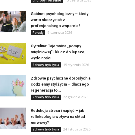
15 czerwca 2026
Choroby i leczenie
Gabinet psychologiczny – kiedy
warto skorzystać z
profesjonalnego wsparcia?
9 czerwca 2026
Porady
Cytrulina: Tajemnica „pompy
mięśniowej” i klucz do lepszej
wydolności
15 stycznia 2026
Zdrowy tryb życia
Zdrowie psychiczne dorosłych a
codzienny styl życia – dlaczego
regeneracja to...
22 grudnia 2025
Zdrowy tryb życia
Redukcja stresu i napięć – jak
refleksologia wpływa na układ
nerwowy?
24 listopada 2025
Zdrowy tryb życia