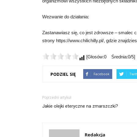
organizmowi wszystkich niezbędnych składni
Wezwanie do działania:
Zastanawiasz się, co jest zdrowsze – smalec 
strony https://www.chilichilly.pl/, gdzie znajdzi
[Głosów:0 Średnia:0/5]
PODZIEL SIĘ
Facebook
Twit
Poprzedni artykuł
Jakie olejki eteryczne na zmarszczki?
Redakcja