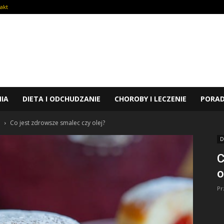
akt
NIA
DIETA I ODCHUDZANIE
CHOROBY I LECZENIE
PORA
e
Co jest zdrowsze smalec czy olej?
D
C
o
Pr