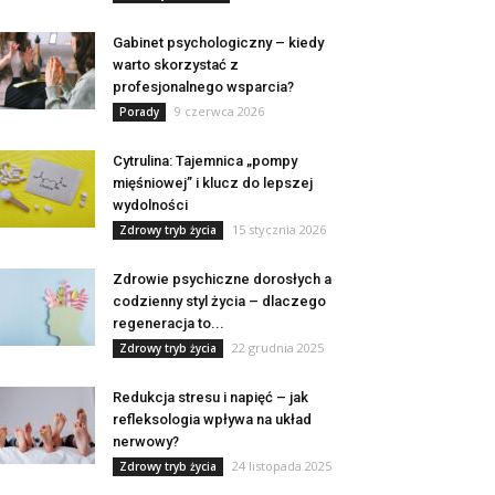
Gabinet psychologiczny – kiedy
warto skorzystać z
profesjonalnego wsparcia?
9 czerwca 2026
Porady
Cytrulina: Tajemnica „pompy
mięśniowej” i klucz do lepszej
wydolności
15 stycznia 2026
Zdrowy tryb życia
Zdrowie psychiczne dorosłych a
codzienny styl życia – dlaczego
regeneracja to...
22 grudnia 2025
Zdrowy tryb życia
Redukcja stresu i napięć – jak
refleksologia wpływa na układ
nerwowy?
24 listopada 2025
Zdrowy tryb życia