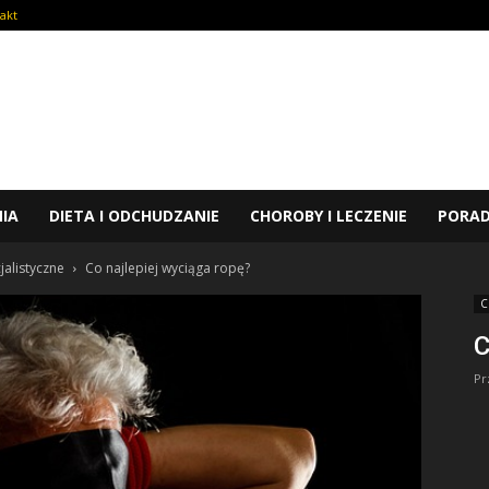
akt
NIA
DIETA I ODCHUDZANIE
CHOROBY I LECZENIE
PORA
jalistyczne
Co najlepiej wyciąga ropę?
C
C
Pr