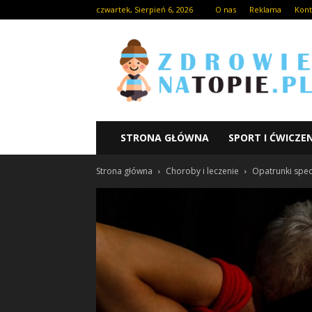
czwartek, Sierpień 6, 2026
O nas
Reklama
Kont
STRONA GŁÓWNA
SPORT I ĆWICZE
Strona główna
Choroby i leczenie
Opatrunki spec