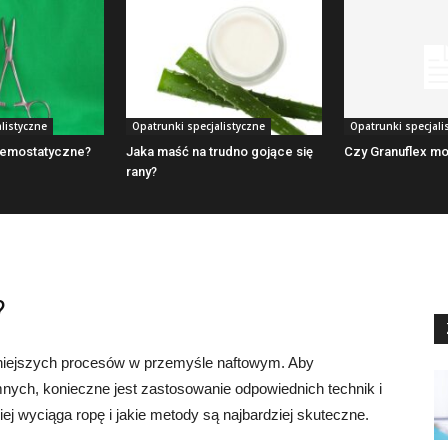
listyczne
Opatrunki specjalistyczne
Opatrunki specjali
Hemostatyczne?
Jaka maść na trudno gojące się
Czy Granuflex mo
rany?
?
żniejszych procesów w przemyśle naftowym. Aby
ych, konieczne jest zastosowanie odpowiednich technik i
iej wyciąga ropę i jakie metody są najbardziej skuteczne.