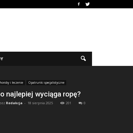
DY
horoby i leczenie
Opatrunki specjalistyczne
o najlepiej wyciąga ropę?
zez
Redakcja
-
18 sierpnia 2025
201
0