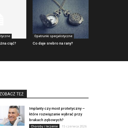
styczne
Opatrunki specjalistyczne
żna ciąć?
Co daje srebro na rany?
ZOBACZ TEŻ
Implanty czy most protetyczny –
które rozwiązanie wybrać przy
brakach zębowych?
15 czerwca 2026
Choroby i leczenie