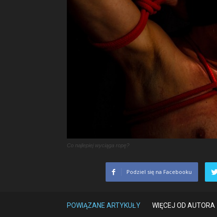
Co najlepiej wyciąga ropę?
Podziel się na Facebooku
POWIĄZANE ARTYKUŁY
WIĘCEJ OD AUTORA