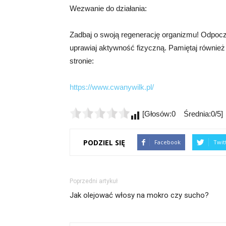
Wezwanie do działania:
Zadbaj o swoją regenerację organizmu! Odpoczyw
uprawiaj aktywność fizyczną. Pamiętaj również o 
stronie:
https://www.cwanywilk.pl/
[Głosów:0 Średnia:0/5]
PODZIEL SIĘ
Facebook
Twit
Poprzedni artykuł
Jak olejować włosy na mokro czy sucho?