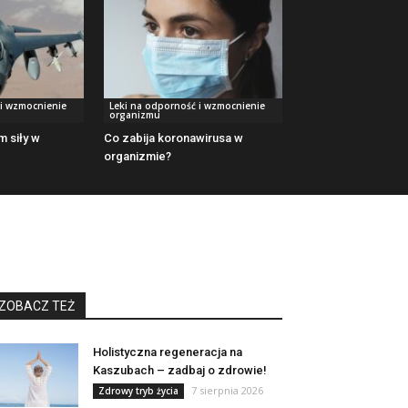
 i wzmocnienie
Leki na odporność i wzmocnienie
organizmu
 siły w
Co zabija koronawirusa w
organizmie?
ZOBACZ TEŻ
Holistyczna regeneracja na
Kaszubach – zadbaj o zdrowie!
7 sierpnia 2026
Zdrowy tryb życia