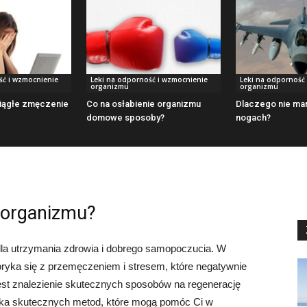
ść i wzmocnienie
Leki na odporność i wzmocnienie
Leki na odporność
organizmu
organizmu
iągłe zmęczenie
Co na osłabienie organizmu
Dlaczego nie mam
domowe sposoby?
nogach?
 organizmu?
la utrzymania zdrowia i dobrego samopoczucia. W
oryka się z przemęczeniem i stresem, które negatywnie
 jest znalezienie skutecznych sposobów na regenerację
ilka skutecznych metod, które mogą pomóc Ci w