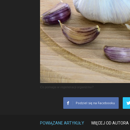
Co pomaga w regeneracji organizmu?
Podziel się na Facebooku
POWIĄZANE ARTYKUŁY
WIĘCEJ OD AUTORA