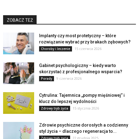
ZOBACZ TEŻ
Implanty czy most protetyczny – które
rozwiązanie wybrać przy brakach zębowych?
15 czerwca 2026
Choroby i leczenie
Gabinet psychologiczny – kiedy warto
skorzystać z profesjonalnego wsparcia?
9 czerwca 2026
Porady
Cytrulina: Tajemnica „pompy mięśniowej” i
klucz do lepszej wydolności
15 stycznia 2026
Zdrowy tryb życia
Zdrowie psychiczne dorosłych a codzienny
styl życia – dlaczego regeneracja to...
22 grudnia 2025
Zdrowy tryb życia