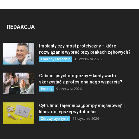
REDAKCJA
Implanty czy most protetyczny – które
rozwiązanie wybrać przy brakach zębowych?
15 czerwca 2026
Choroby i leczenie
Gabinet psychologiczny – kiedy warto
skorzystać z profesjonalnego wsparcia?
9 czerwca 2026
Porady
Cytrulina: Tajemnica „pompy mięśniowej” i
klucz do lepszej wydolności
15 stycznia 2026
Zdrowy tryb życia