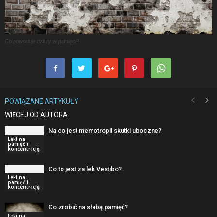
Co powoduje dziury w pamięci?
POWIĄZANE ARTYKUŁY
WIĘCEJ OD AUTORA
Na co jest memotropil skutki uboczne?
Leki na
pamięć i
koncentrację
Co to jest za lek Vestibo?
Leki na
pamięć i
koncentrację
Co zrobić na słabą pamięć?
Leki na