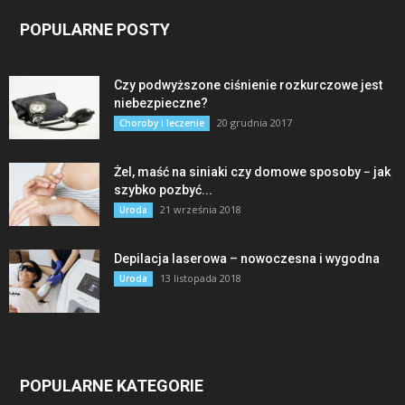
POPULARNE POSTY
Czy podwyższone ciśnienie rozkurczowe jest
niebezpieczne?
20 grudnia 2017
Choroby i leczenie
Żel, maść na siniaki czy domowe sposoby − jak
szybko pozbyć...
21 września 2018
Uroda
Depilacja laserowa – nowoczesna i wygodna
13 listopada 2018
Uroda
POPULARNE KATEGORIE