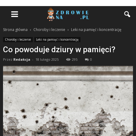
Strona główna
Choroby i leczenie
Leki na pamięć i koncentrację
Choroby i leczenie
Leki na pamięć i koncentrację
Co powoduje dziury w pamięci?
Przez
Redakcja
-
18 lutego 2025
295
0