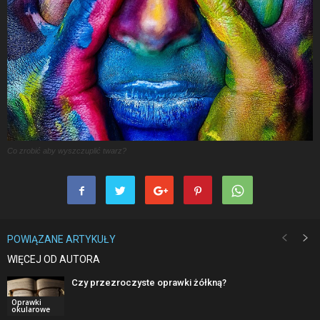
Co zrobić aby wyszczuplić twarz?
POWIĄZANE ARTYKUŁY
WIĘCEJ OD AUTORA
Czy przezroczyste oprawki żółkną?
Oprawki
okularowe