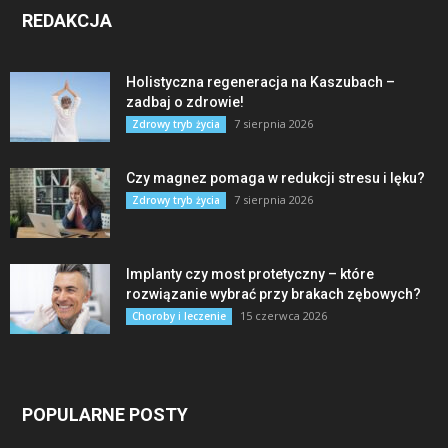
REDAKCJA
Holistyczna regeneracja na Kaszubach –
zadbaj o zdrowie!
7 sierpnia 2026
Zdrowy tryb życia
Czy magnez pomaga w redukcji stresu i lęku?
7 sierpnia 2026
Zdrowy tryb życia
Implanty czy most protetyczny – które
rozwiązanie wybrać przy brakach zębowych?
15 czerwca 2026
Choroby i leczenie
POPULARNE POSTY