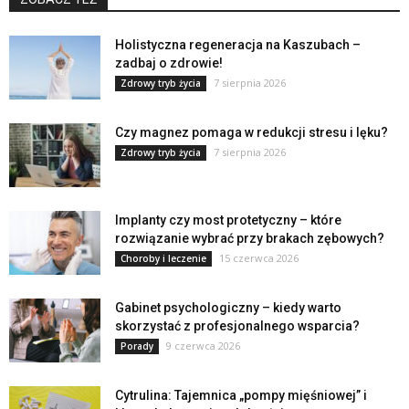
Holistyczna regeneracja na Kaszubach –
zadbaj o zdrowie!
7 sierpnia 2026
Zdrowy tryb życia
Czy magnez pomaga w redukcji stresu i lęku?
7 sierpnia 2026
Zdrowy tryb życia
Implanty czy most protetyczny – które
rozwiązanie wybrać przy brakach zębowych?
15 czerwca 2026
Choroby i leczenie
Gabinet psychologiczny – kiedy warto
skorzystać z profesjonalnego wsparcia?
9 czerwca 2026
Porady
Cytrulina: Tajemnica „pompy mięśniowej” i