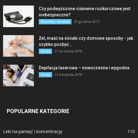
Czy podwyższone ciśnienie rozkurczowe jest
niebezpieczne?
20 grudnia 2017
Choroby i leczenie
Żel, maść na siniaki czy domowe sposoby − jak
szybko pozbyć...
21 września 2018
Uroda
Depilacja laserowa – nowoczesna i wygodna
13 listopada 2018
Uroda
POPULARNE KATEGORIE
Leki na pamięć i koncentrację
110