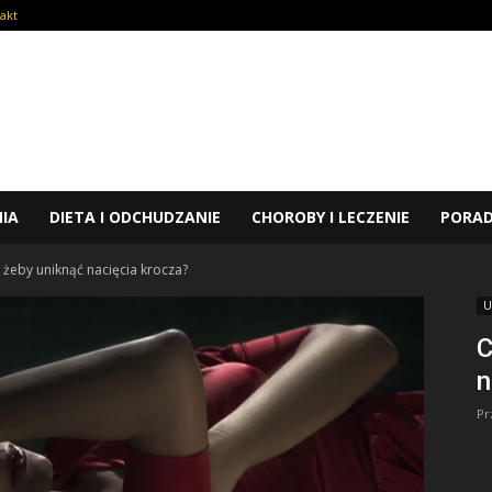
akt
NIA
DIETA I ODCHUDZANIE
CHOROBY I LECZENIE
PORA
 żeby uniknąć nacięcia krocza?
U
C
n
Pr