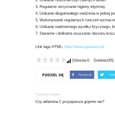
3. Regularne utrzymanie higieny intymnej.
4. Unikanie długotrwałego siedzenia w jednej po
5. Wykonywanie regularnych ćwiczeń wzmacnia
6. Unikanie nadmiernego wysiłku fizycznego, k
7. Staranne i delikatne osuszanie obszaru krocza
Link tagu HTML:
https://www.gautama.pl/
[Głosów:0 Średnia:0/5]
PODZIEL SIĘ
Facebook
Twit
Poprzedni artykuł
Czy witamina C przyspiesza gojenie ran?