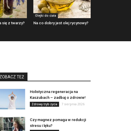
Olejki do ciała
 się z twarzy?
Na co dobry jest olej rycynowy?
ZOBACZ TEŻ
Holistyczna regeneracja na
Kaszubach – zadbaj o zdrowie!
7 sierpnia 2026
Zdrowy tryb życia
Czy magnez pomaga w redukcji
stresu i lęku?