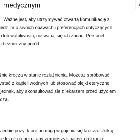
medycznym
Ważne jest, aby utrzymywać otwartą komunikację z
dz im o swoich obawach i preferencjach dotyczących
a lub wątpliwości, nie wahaj się ich zadać. Personel
i bezpieczny poród.
e
nie krocza w stanie rozluźnienia. Możesz spróbować
ystać z kąpieli wodnych lub stosować olejki eteryczne,
j jednak, aby skonsultować się z lekarzem przed użyciem
ocza.
ednie pozy, które pomogą w gojeniu się krocza. Unikaj
się leżeć na boku, aby zmniejszyć nacisk na krocze.