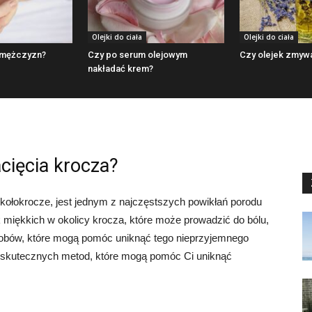
Olejki do ciała
Olejki do ciała
a mężczyzn?
Czy po serum olejowym
Czy olejek zmywa
nakładać krem?
cięcia krocza?
okołokrocze, jest jednym z najczęstszych powikłań porodu
k miękkich w okolicy krocza, które może prowadzić do bólu,
posobów, które mogą pomóc uniknąć tego nieprzyjemnego
 skutecznych metod, które mogą pomóc Ci uniknąć