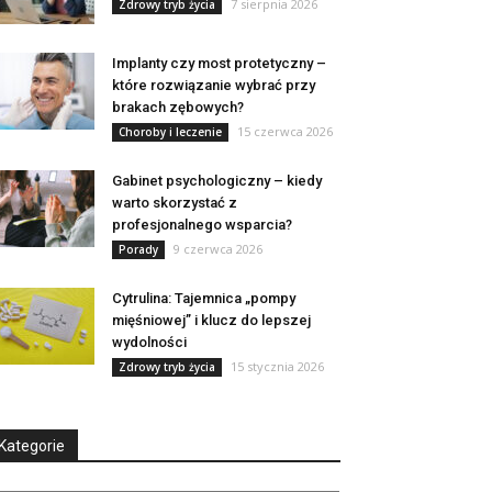
7 sierpnia 2026
Zdrowy tryb życia
Implanty czy most protetyczny –
które rozwiązanie wybrać przy
brakach zębowych?
15 czerwca 2026
Choroby i leczenie
Gabinet psychologiczny – kiedy
warto skorzystać z
profesjonalnego wsparcia?
9 czerwca 2026
Porady
Cytrulina: Tajemnica „pompy
mięśniowej” i klucz do lepszej
wydolności
15 stycznia 2026
Zdrowy tryb życia
Kategorie
tegorie