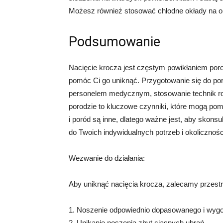
Możesz również stosować chłodne okłady na oko
Podsumowanie
Nacięcie krocza jest częstym powikłaniem porod
pomóc Ci go uniknąć. Przygotowanie się do por
personelem medycznym, stosowanie technik ro
porodzie to kluczowe czynniki, które mogą pom
i poród są inne, dlatego ważne jest, aby skons
do Twoich indywidualnych potrzeb i okolicznośc
Wezwanie do działania:
Aby uniknąć nacięcia krocza, zalecamy przestr
1. Noszenie odpowiednio dopasowanego i wygod
2. Unikanie noszenia zbyt ciasnych ubrań.