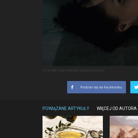
Co zrobić żeby uniknąć nacięcia krocza?
Podziel się na Facebooku
POWIĄZANE ARTYKUŁY
WIĘCEJ OD AUTORA