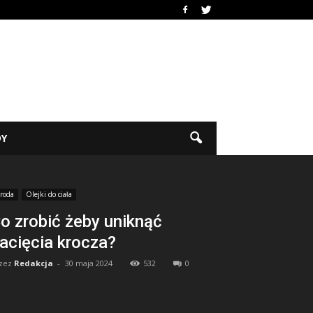
DY
roda
Olejki do ciała
o zrobić żeby uniknąć
acięcia krocza?
zez
Redakcja
-
30 maja 2024
532
0