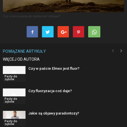
Czy czarna pasta do zębów jest zdrowa?
POWIĄZANE ARTYKUŁY
WIĘCEJ OD AUTORA
Czy w paście Elmex jest fluor?
Pasty do
zębów
Czy fluoryzacja coś daje?
Pasty do
zębów
Jakie są objawy paradontozy?
Pasty do
zębów