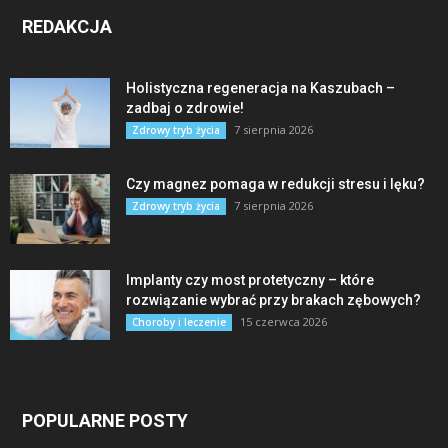
REDAKCJA
Holistyczna regeneracja na Kaszubach –
zadbaj o zdrowie!
7 sierpnia 2026
Zdrowy tryb życia
Czy magnez pomaga w redukcji stresu i lęku?
7 sierpnia 2026
Zdrowy tryb życia
Implanty czy most protetyczny – które
rozwiązanie wybrać przy brakach zębowych?
15 czerwca 2026
Choroby i leczenie
POPULARNE POSTY