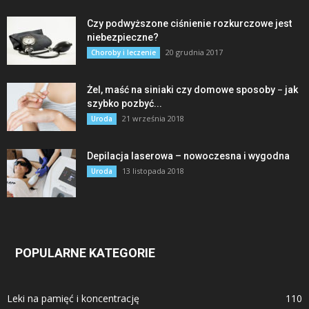
Czy podwyższone ciśnienie rozkurczowe jest
niebezpieczne?
20 grudnia 2017
Choroby i leczenie
Żel, maść na siniaki czy domowe sposoby − jak
szybko pozbyć...
21 września 2018
Uroda
Depilacja laserowa – nowoczesna i wygodna
13 listopada 2018
Uroda
POPULARNE KATEGORIE
Leki na pamięć i koncentrację
110