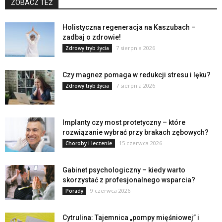
ZOBACZ TEŻ
Holistyczna regeneracja na Kaszubach –
zadbaj o zdrowie!
7 sierpnia 2026
Zdrowy tryb życia
Czy magnez pomaga w redukcji stresu i lęku?
7 sierpnia 2026
Zdrowy tryb życia
Implanty czy most protetyczny – które
rozwiązanie wybrać przy brakach zębowych?
15 czerwca 2026
Choroby i leczenie
Gabinet psychologiczny – kiedy warto
skorzystać z profesjonalnego wsparcia?
9 czerwca 2026
Porady
Cytrulina: Tajemnica „pompy mięśniowej” i