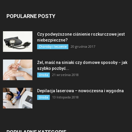
POPULARNE POSTY
Czy podwyższone ciśnienie rozkurczowe jest
niebezpieczne?
20 grudnia 2017
Choroby i leczenie
Żel, maść na siniaki czy domowe sposoby − jak
szybko pozbyć...
21 września 2018
Uroda
Depilacja laserowa – nowoczesna i wygodna
13 listopada 2018
Uroda