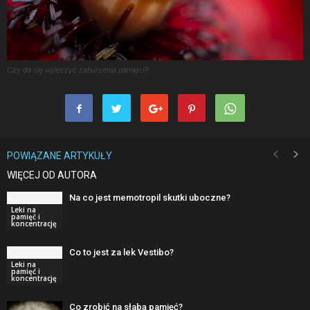
Czy da się wyleczyć zaburzenia pamięci?
POWIĄZANE ARTYKUŁY
WIĘCEJ OD AUTORA
Na co jest memotropil skutki uboczne?
Leki na
pamięć i
koncentrację
Co to jest za lek Vestibo?
Leki na
pamięć i
koncentrację
Co zrobić na słabą pamięć?