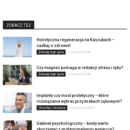
ZOBACZ TEŻ
Holistyczna regeneracja na Kaszubach –
zadbaj o zdrowie!
7 sierpnia 2026
Zdrowy tryb życia
Czy magnez pomaga w redukcji stresu i lęku?
7 sierpnia 2026
Zdrowy tryb życia
Implanty czy most protetyczny – które
rozwiązanie wybrać przy brakach zębowych?
15 czerwca 2026
Choroby i leczenie
Gabinet psychologiczny – kiedy warto
skorzystać z profesjonalnego wsparcia?