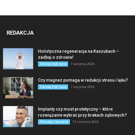
REDAKCJA
Holistyczna regeneracja na Kaszubach –
zadbaj o zdrowie!
7 sierpnia 2026
Zdrowy tryb życia
Czy magnez pomaga w redukcji stresu i lęku?
7 sierpnia 2026
Zdrowy tryb życia
Implanty czy most protetyczny – które
rozwiązanie wybrać przy brakach zębowych?
15 czerwca 2026
Choroby i leczenie