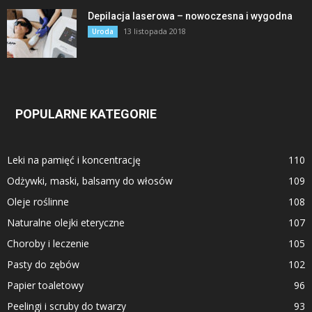
Depilacja laserowa – nowoczesna i wygodna
13 listopada 2018
Uroda
POPULARNE KATEGORIE
Leki na pamięć i koncentrację
110
Odżywki, maski, balsamy do włosów
109
Oleje roślinne
108
Naturalne olejki eteryczne
107
Choroby i leczenie
105
Pasty do zębów
102
Papier toaletowy
96
Peelingi i scruby do twarzy
93