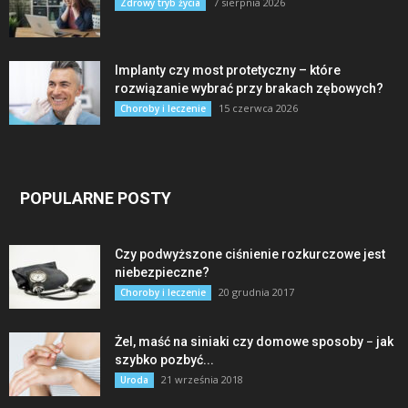
7 sierpnia 2026
Zdrowy tryb życia
Implanty czy most protetyczny – które
rozwiązanie wybrać przy brakach zębowych?
15 czerwca 2026
Choroby i leczenie
POPULARNE POSTY
Czy podwyższone ciśnienie rozkurczowe jest
niebezpieczne?
20 grudnia 2017
Choroby i leczenie
Żel, maść na siniaki czy domowe sposoby − jak
szybko pozbyć...
21 września 2018
Uroda