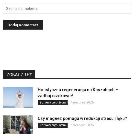
ZOBACZ TEŻ
Holistyczna regeneracja na Kaszubach –
zadbaj o zdrowie!
7 sierpnia 2026
Zdrowy tryb życia
Czy magnez pomaga w redukcji stresu i lęku?
7 sierpnia 2026
Zdrowy tryb życia