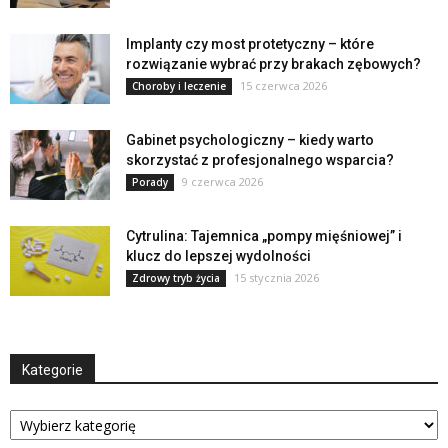
Implanty czy most protetyczny – które
rozwiązanie wybrać przy brakach zębowych?
15 czerwca 2026
Choroby i leczenie
Gabinet psychologiczny – kiedy warto
skorzystać z profesjonalnego wsparcia?
9 czerwca 2026
Porady
Cytrulina: Tajemnica „pompy mięśniowej” i
klucz do lepszej wydolności
15 stycznia 2026
Zdrowy tryb życia
Kategorie
Kategorie