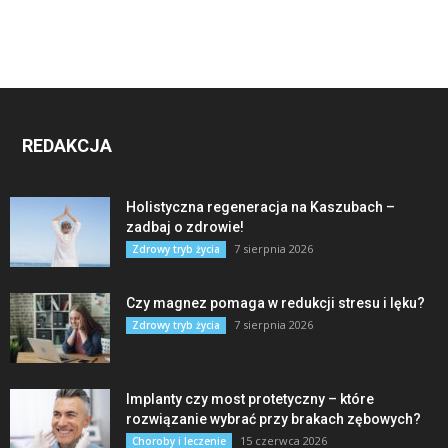
REDAKCJA
Holistyczna regeneracja na Kaszubach –
zadbaj o zdrowie!
7 sierpnia 2026
Zdrowy tryb życia
Czy magnez pomaga w redukcji stresu i lęku?
7 sierpnia 2026
Zdrowy tryb życia
Implanty czy most protetyczny – które
rozwiązanie wybrać przy brakach zębowych?
15 czerwca 2026
Choroby i leczenie