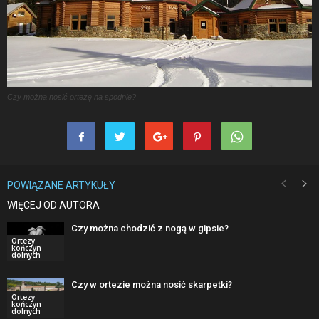
Czy można nosić ortezę na spodnie?
POWIĄZANE ARTYKUŁY
WIĘCEJ OD AUTORA
Czy można chodzić z nogą w gipsie?
Ortezy
kończyn
dolnych
Czy w ortezie można nosić skarpetki?
Ortezy
kończyn
dolnych