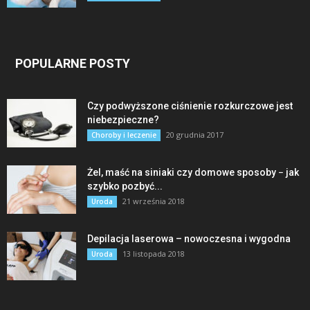
POPULARNE POSTY
Czy podwyższone ciśnienie rozkurczowe jest
niebezpieczne?
20 grudnia 2017
Choroby i leczenie
Żel, maść na siniaki czy domowe sposoby − jak
szybko pozbyć...
21 września 2018
Uroda
Depilacja laserowa – nowoczesna i wygodna
13 listopada 2018
Uroda