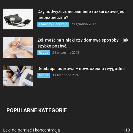
Czy podwyższone ciśnienie rozkurczowe jest
niebezpieczne?
20 grudnia 2017
Choroby i leczenie
Żel, maść na siniaki czy domowe sposoby − jak
szybko pozbyć...
21 września 2018
Uroda
Depilacja laserowa – nowoczesna i wygodna
13 listopada 2018
Uroda
POPULARNE KATEGORIE
Leki na pamięć i koncentrację
110