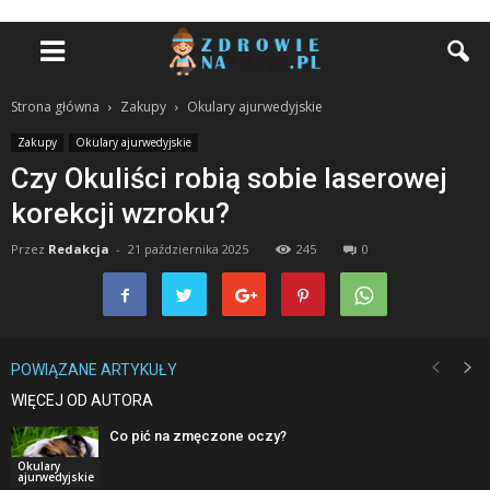
Strona główna
Zakupy
Okulary ajurwedyjskie
Zakupy
Okulary ajurwedyjskie
Czy Okuliści robią sobie laserowej
korekcji wzroku?
Przez
Redakcja
-
21 października 2025
245
0
POWIĄZANE ARTYKUŁY
WIĘCEJ OD AUTORA
Co pić na zmęczone oczy?
Okulary
ajurwedyjskie