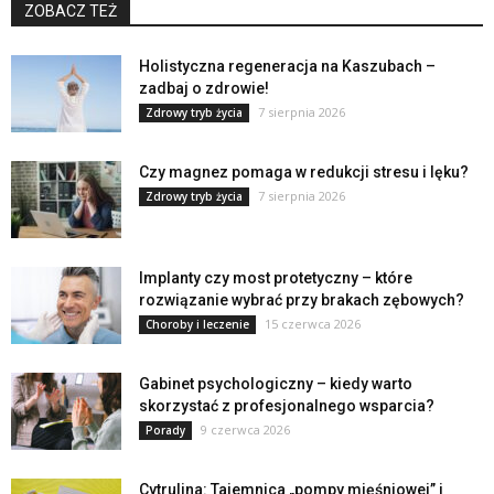
ZOBACZ TEŻ
Holistyczna regeneracja na Kaszubach –
zadbaj o zdrowie!
7 sierpnia 2026
Zdrowy tryb życia
Czy magnez pomaga w redukcji stresu i lęku?
7 sierpnia 2026
Zdrowy tryb życia
Implanty czy most protetyczny – które
rozwiązanie wybrać przy brakach zębowych?
15 czerwca 2026
Choroby i leczenie
Gabinet psychologiczny – kiedy warto
skorzystać z profesjonalnego wsparcia?
9 czerwca 2026
Porady
Cytrulina: Tajemnica „pompy mięśniowej” i