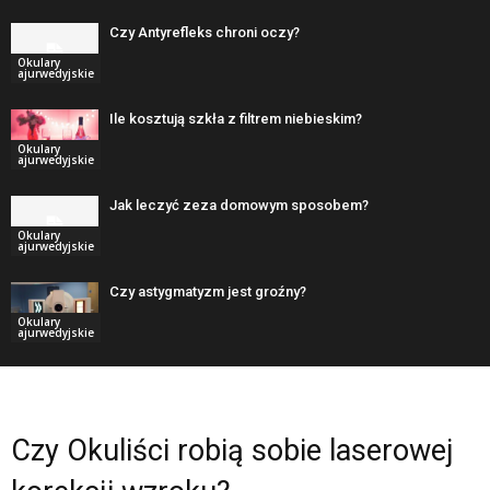
Czy Antyrefleks chroni oczy?
Okulary
ajurwedyjskie
Ile kosztują szkła z filtrem niebieskim?
Okulary
ajurwedyjskie
Jak leczyć zeza domowym sposobem?
Okulary
ajurwedyjskie
Czy astygmatyzm jest groźny?
Okulary
ajurwedyjskie
Czy Okuliści robią sobie laserowej