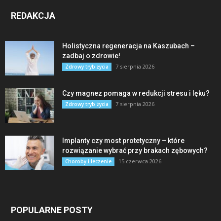
REDAKCJA
Holistyczna regeneracja na Kaszubach –
zadbaj o zdrowie!
7 sierpnia 2026
Zdrowy tryb życia
Czy magnez pomaga w redukcji stresu i lęku?
7 sierpnia 2026
Zdrowy tryb życia
Implanty czy most protetyczny – które
rozwiązanie wybrać przy brakach zębowych?
15 czerwca 2026
Choroby i leczenie
POPULARNE POSTY