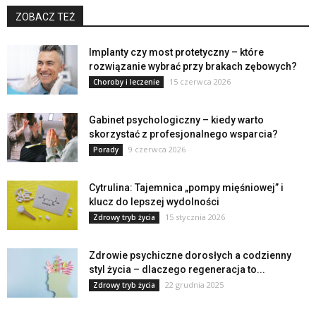
ZOBACZ TEŻ
Implanty czy most protetyczny – które
rozwiązanie wybrać przy brakach zębowych?
15 czerwca 2026
Choroby i leczenie
Gabinet psychologiczny – kiedy warto
skorzystać z profesjonalnego wsparcia?
9 czerwca 2026
Porady
Cytrulina: Tajemnica „pompy mięśniowej” i
klucz do lepszej wydolności
15 stycznia 2026
Zdrowy tryb życia
Zdrowie psychiczne dorosłych a codzienny
styl życia – dlaczego regeneracja to...
22 grudnia 2025
Zdrowy tryb życia