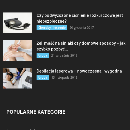
Czy podwyższone ciśnienie rozkurczowe jest
niebezpieczne?
20 grudnia 2017
Choroby i leczenie
Żel, maść na siniaki czy domowe sposoby − jak
szybko pozbyć...
21 września 2018
Uroda
Depilacja laserowa – nowoczesna i wygodna
13 listopada 2018
Uroda
POPULARNE KATEGORIE