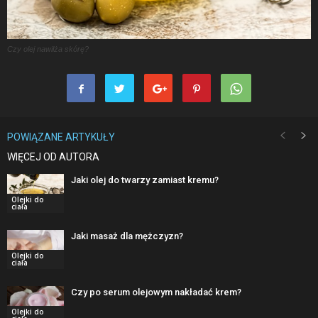
Czy olej nawilża skórę?
POWIĄZANE ARTYKUŁY
WIĘCEJ OD AUTORA
Jaki olej do twarzy zamiast kremu?
Olejki do
ciała
Jaki masaż dla mężczyzn?
Olejki do
ciała
Czy po serum olejowym nakładać krem?
Olejki do