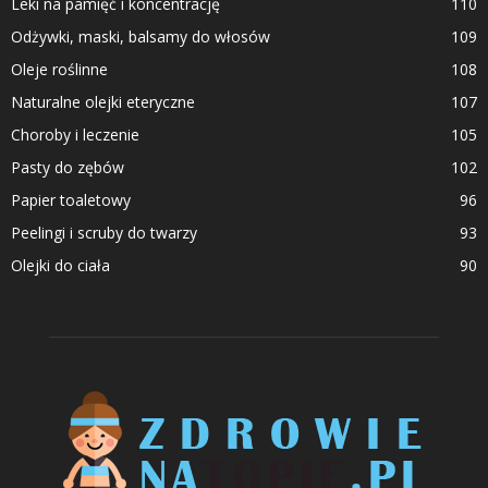
Leki na pamięć i koncentrację
110
Odżywki, maski, balsamy do włosów
109
Oleje roślinne
108
Naturalne olejki eteryczne
107
Choroby i leczenie
105
Pasty do zębów
102
Papier toaletowy
96
Peelingi i scruby do twarzy
93
Olejki do ciała
90