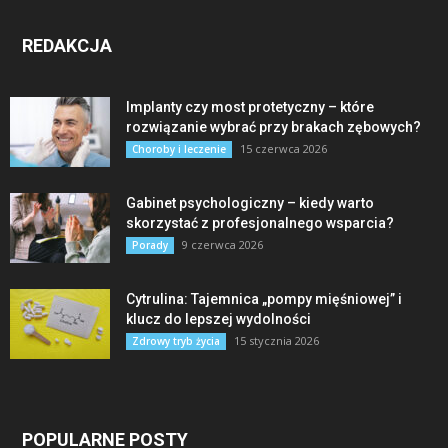
REDAKCJA
Implanty czy most protetyczny – które
rozwiązanie wybrać przy brakach zębowych?
15 czerwca 2026
Choroby i leczenie
Gabinet psychologiczny – kiedy warto
skorzystać z profesjonalnego wsparcia?
9 czerwca 2026
Porady
Cytrulina: Tajemnica „pompy mięśniowej” i
klucz do lepszej wydolności
15 stycznia 2026
Zdrowy tryb życia
POPULARNE POSTY