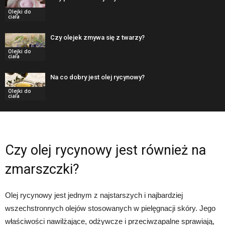
Olejki do
ciała
Czy olejek zmywa się z twarzy?
Olejki do
ciała
Na co dobry jest olej rycynowy?
Olejki do
ciała
Czy olej rycynowy jest również na
zmarszczki?
Olej rycynowy jest jednym z najstarszych i najbardziej
wszechstronnych olejów stosowanych w pielęgnacji skóry. Jego
właściwości nawilżające, odżywcze i przeciwzapalne sprawiają,