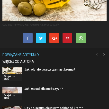
Czy olej rycynowy jest również na zmarszczki?
POWIĄZANE ARTYKUŁY
WIĘCEJ OD AUTORA
Jaki olej do twarzy zamiast kremu?
Olejki do
ciała
Jaki masaż dla mężczyzn?
Olejki do
ciała
Czy po serum olejowym nakładać krem?