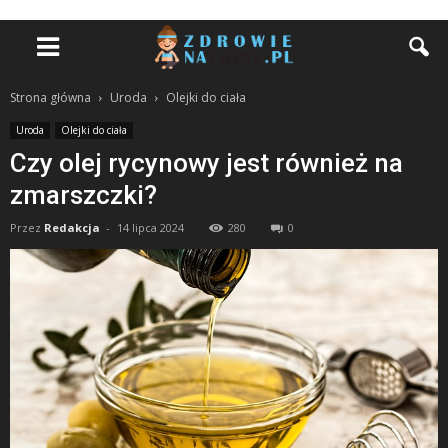
Strona główna
Uroda
Olejki do ciała
Uroda
Olejki do ciała
Czy olej rycynowy jest również na
zmarszczki?
Przez
Redakcja
-
14 lipca 2024
280
0