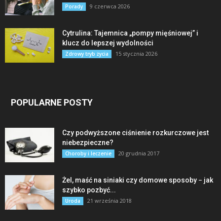
9 czerwca 2026
Porady
Cytrulina: Tajemnica „pompy mięśniowej” i
klucz do lepszej wydolności
15 stycznia 2026
Zdrowy tryb życia
POPULARNE POSTY
Czy podwyższone ciśnienie rozkurczowe jest
niebezpieczne?
20 grudnia 2017
Choroby i leczenie
Żel, maść na siniaki czy domowe sposoby − jak
szybko pozbyć...
21 września 2018
Uroda