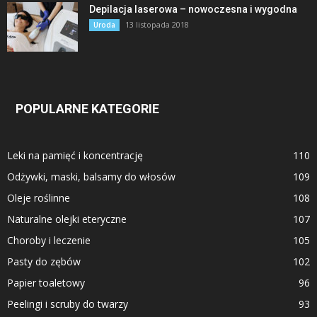
Depilacja laserowa – nowoczesna i wygodna
13 listopada 2018
Uroda
POPULARNE KATEGORIE
Leki na pamięć i koncentrację
110
Odżywki, maski, balsamy do włosów
109
Oleje roślinne
108
Naturalne olejki eteryczne
107
Choroby i leczenie
105
Pasty do zębów
102
Papier toaletowy
96
Peelingi i scruby do twarzy
93