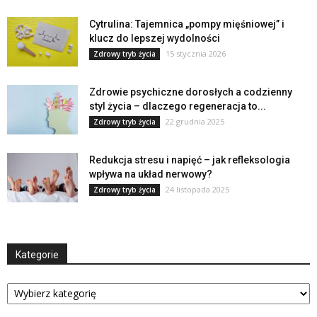
Cytrulina: Tajemnica „pompy mięśniowej” i
klucz do lepszej wydolności
15 stycznia 2026
Zdrowy tryb życia
Zdrowie psychiczne dorosłych a codzienny
styl życia – dlaczego regeneracja to...
22 grudnia 2025
Zdrowy tryb życia
Redukcja stresu i napięć – jak refleksologia
wpływa na układ nerwowy?
24 listopada 2025
Zdrowy tryb życia
Kategorie
Kategorie