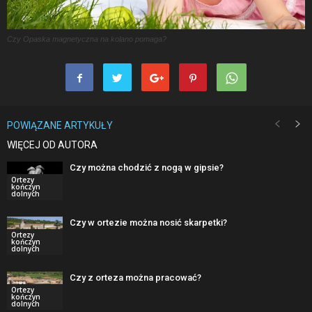
Czy Opaska magnetyczna na kolano pomaga?
POWIĄZANE ARTYKUŁY
WIĘCEJ OD AUTORA
Czy można chodzić z nogą w gipsie?
Ortezy
kończyn
dolnych
Czy w ortezie można nosić skarpetki?
Ortezy
kończyn
dolnych
Czy z orteza można pracować?
Ortezy
kończyn
dolnych