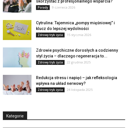
skorzystać z profesjonalnego wsparcia?
9 czerwca 2026
Porady
Cytrulina: Tajemnica „pompy mięśniowej” i
klucz do lepszej wydolności
15 stycznia 2026
Zdrowy tryb życia
Zdrowie psychiczne dorosłych a codzienny
styl życia – dlaczego regeneracja to...
22 grudnia 2025
Zdrowy tryb życia
Redukcja stresu i napięć – jak refleksologia
wpływa na układ nerwowy?
24 listopada 2025
Zdrowy tryb życia
Kategorie
Kategorie