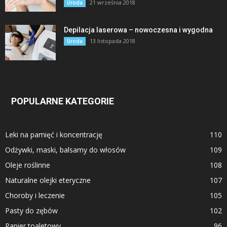
21 września 2018
Uroda
Depilacja laserowa – nowoczesna i wygodna
13 listopada 2018
Uroda
POPULARNE KATEGORIE
Leki na pamięć i koncentrację
110
Odżywki, maski, balsamy do włosów
109
Oleje roślinne
108
Naturalne olejki eteryczne
107
Choroby i leczenie
105
Pasty do zębów
102
Papier toaletowy
96