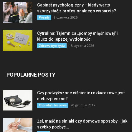
Gabinet psychologiczny – kiedy warto
skorzystać z profesjonalnego wsparcia?
9 czerwca 2026
Porady
Cytrulina: Tajemnica „pompy mięśniowej” i
klucz do lepszej wydolności
15 stycznia 2026
Zdrowy tryb życia
POPULARNE POSTY
Czy podwyższone ciśnienie rozkurczowe jest
niebezpieczne?
20 grudnia 2017
Choroby i leczenie
Żel, maść na siniaki czy domowe sposoby − jak
szybko pozbyć...