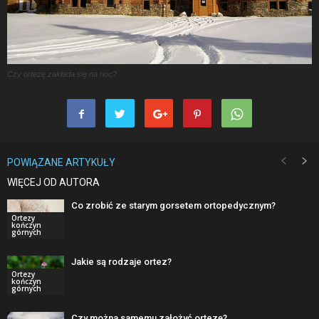
Czy ortezę zakłada się na noc?
POWIĄZANE ARTYKUŁY
WIĘCEJ OD AUTORA
Co zrobić ze starym gorsetem ortopedycznym?
Ortezy
kończyn
górnych
Jakie są rodzaje ortez?
Ortezy
kończyn
górnych
Czy można samemu założyć ortezę?