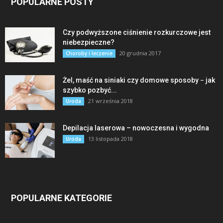
POPULARNE POSTY
Czy podwyższone ciśnienie rozkurczowe jest
niebezpieczne?
20 grudnia 2017
Choroby i leczenie
Żel, maść na siniaki czy domowe sposoby − jak
szybko pozbyć...
21 września 2018
Uroda
Depilacja laserowa – nowoczesna i wygodna
13 listopada 2018
Uroda
POPULARNE KATEGORIE