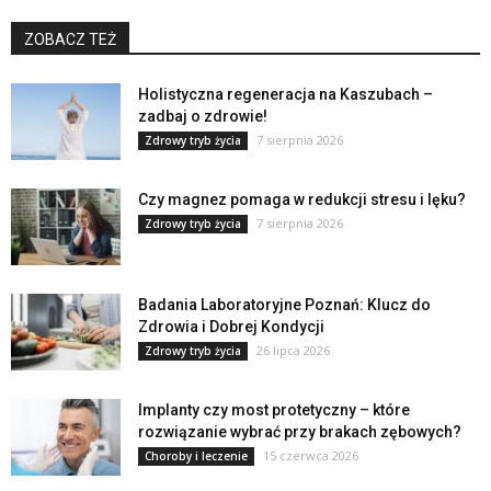
ZOBACZ TEŻ
Holistyczna regeneracja na Kaszubach –
zadbaj o zdrowie!
7 sierpnia 2026
Zdrowy tryb życia
Czy magnez pomaga w redukcji stresu i lęku?
7 sierpnia 2026
Zdrowy tryb życia
Badania Laboratoryjne Poznań: Klucz do
Zdrowia i Dobrej Kondycji
26 lipca 2026
Zdrowy tryb życia
Implanty czy most protetyczny – które
rozwiązanie wybrać przy brakach zębowych?
15 czerwca 2026
Choroby i leczenie