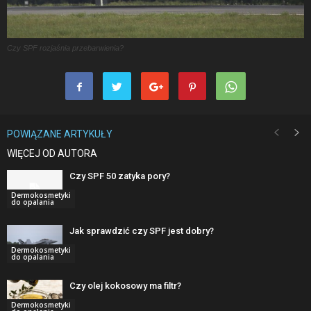
Czy SPF rozjaśnia przebarwienia?
POWIĄZANE ARTYKUŁY
WIĘCEJ OD AUTORA
Czy SPF 50 zatyka pory?
Dermokosmetyki
do opalania
Jak sprawdzić czy SPF jest dobry?
Dermokosmetyki
do opalania
Czy olej kokosowy ma filtr?
Dermokosmetyki