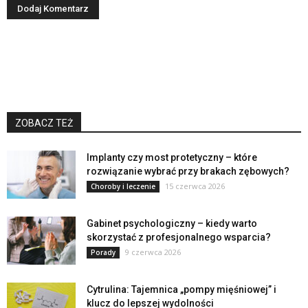
ZOBACZ TEŻ
Implanty czy most protetyczny – które
rozwiązanie wybrać przy brakach zębowych?
15 czerwca 2026
Choroby i leczenie
Gabinet psychologiczny – kiedy warto
skorzystać z profesjonalnego wsparcia?
9 czerwca 2026
Porady
Cytrulina: Tajemnica „pompy mięśniowej” i
klucz do lepszej wydolności