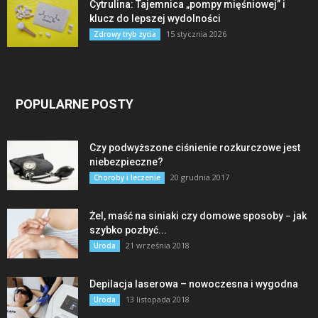
Cytrulina: Tajemnica „pompy mięśniowej” i
klucz do lepszej wydolności
15 stycznia 2026
Zdrowy tryb życia
POPULARNE POSTY
Czy podwyższone ciśnienie rozkurczowe jest
niebezpieczne?
20 grudnia 2017
Choroby i leczenie
Żel, maść na siniaki czy domowe sposoby − jak
szybko pozbyć...
21 września 2018
Uroda
Depilacja laserowa – nowoczesna i wygodna
13 listopada 2018
Uroda