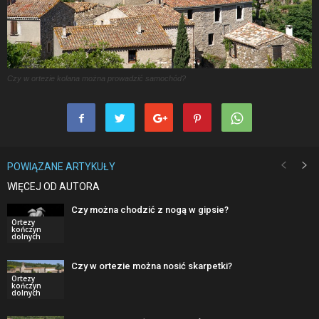
Czy w ortezie kolana można prowadzić samochód?
POWIĄZANE ARTYKUŁY
WIĘCEJ OD AUTORA
Czy można chodzić z nogą w gipsie?
Ortezy
kończyn
dolnych
Czy w ortezie można nosić skarpetki?
Ortezy
kończyn
dolnych