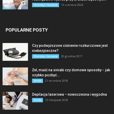
15 czerwca 2026
Choroby i leczenie
POPULARNE POSTY
Czy podwyższone ciśnienie rozkurczowe jest
niebezpieczne?
20 grudnia 2017
Choroby i leczenie
Żel, maść na siniaki czy domowe sposoby − jak
szybko pozbyć...
21 września 2018
Uroda
Depilacja laserowa – nowoczesna i wygodna
13 listopada 2018
Uroda