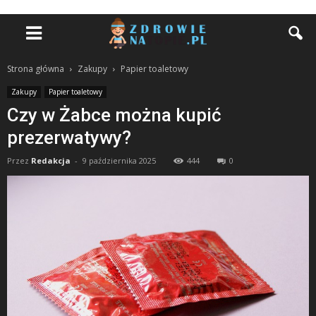
Strona główna
Zakupy
Papier toaletowy
Zakupy
Papier toaletowy
Czy w Żabce można kupić
prezerwatywy?
Przez
Redakcja
-
9 października 2025
444
0