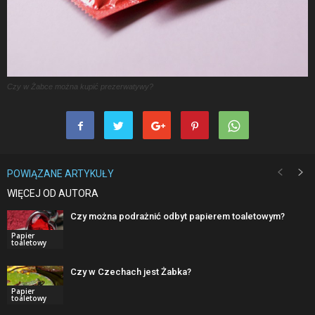
Czy w Żabce można kupić prezerwatywy?
POWIĄZANE ARTYKUŁY
WIĘCEJ OD AUTORA
Czy można podrażnić odbyt papierem toaletowym?
Papier
toaletowy
Czy w Czechach jest Żabka?
Papier
toaletowy