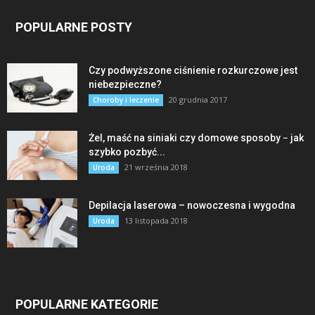
POPULARNE POSTY
Czy podwyższone ciśnienie rozkurczowe jest
niebezpieczne?
20 grudnia 2017
Choroby i leczenie
Żel, maść na siniaki czy domowe sposoby − jak
szybko pozbyć...
21 września 2018
Uroda
Depilacja laserowa – nowoczesna i wygodna
13 listopada 2018
Uroda
POPULARNE KATEGORIE