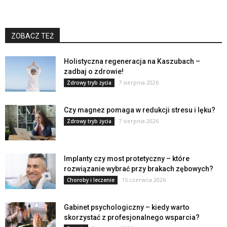
ZOBACZ TEŻ
Holistyczna regeneracja na Kaszubach –
zadbaj o zdrowie!
7 sierpnia 2026
Zdrowy tryb życia
Czy magnez pomaga w redukcji stresu i lęku?
7 sierpnia 2026
Zdrowy tryb życia
Implanty czy most protetyczny – które
rozwiązanie wybrać przy brakach zębowych?
15 czerwca 2026
Choroby i leczenie
Gabinet psychologiczny – kiedy warto
skorzystać z profesjonalnego wsparcia?