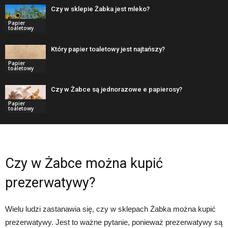
Czy w sklepie Żabka jest mleko?
Papier
toaletowy
Który papier toaletowy jest najtańszy?
Papier
toaletowy
Czy w Żabce są jednorazowe e papierosy?
Papier
toaletowy
Czy w Żabce można kupić
prezerwatywy?
Wielu ludzi zastanawia się, czy w sklepach Żabka można kupić
prezerwatywy. Jest to ważne pytanie, ponieważ prezerwatywy są