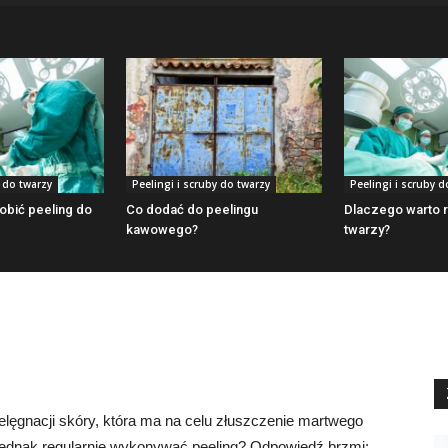
y do twarzy
Peelingi i scruby do twarzy
Peelingi i scruby d
bić peeling do
Co dodać do peelingu
Dlaczego warto r
kawowego?
twarzy?
ielęgnacji skóry, która ma na celu złuszczenie martwego
 jednak regularnie wykonywać peeling? Odpowiedź brzmi: