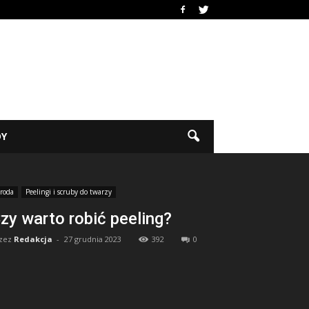
DY
roda
Peelingi i scruby do twarzy
zy warto robić peeling?
zez
Redakcja
-
27 grudnia 2023
392
0