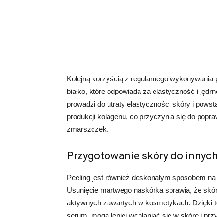
Kolejną korzyścią z regularnego wykonywania pe
białko, które odpowiada za elastyczność i jędr
prowadzi do utraty elastyczności skóry i po
produkcji kolagenu, co przyczynia się do popra
zmarszczek.
Przygotowanie skóry do innyc
Peeling jest również doskonałym sposobem na
Usunięcie martwego naskórka sprawia, że skóra 
aktywnych zawartych w kosmetykach. Dzięki te
serum, mogą lepiej wchłaniać się w skórę i przy