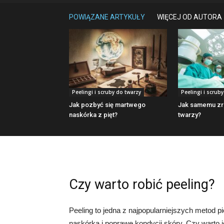
POWIĄZANE ARTYKUŁY
WIĘCEJ OD AUTORA
Peelingi i scruby do twarzy
Peelingi i scrub
Jak pozbyć się martwego
Jak samemu zro
naskórka z pięt?
twarzy?
Czy warto robić peeling?
Peeling to jedna z najpopularniejszych metod p
naskórka i poprawę kondycji skóry. Czy warto