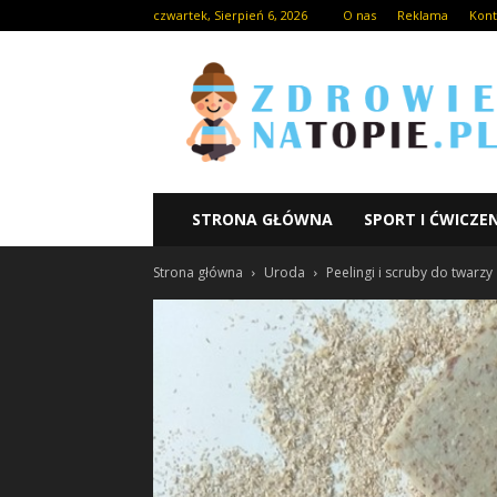
czwartek, Sierpień 6, 2026
O nas
Reklama
Kont
STRONA GŁÓWNA
SPORT I ĆWICZE
Strona główna
Uroda
Peelingi i scruby do twarzy