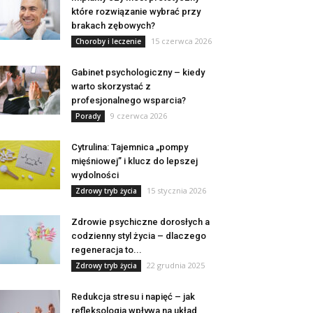
które rozwiązanie wybrać przy
brakach zębowych?
15 czerwca 2026
Choroby i leczenie
Gabinet psychologiczny – kiedy
warto skorzystać z
profesjonalnego wsparcia?
9 czerwca 2026
Porady
Cytrulina: Tajemnica „pompy
mięśniowej” i klucz do lepszej
wydolności
15 stycznia 2026
Zdrowy tryb życia
Zdrowie psychiczne dorosłych a
codzienny styl życia – dlaczego
regeneracja to...
22 grudnia 2025
Zdrowy tryb życia
Redukcja stresu i napięć – jak
refleksologia wpływa na układ