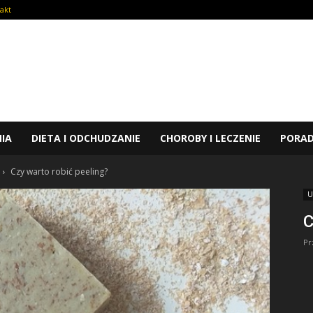
akt
NIA
DIETA I ODCHUDZANIE
CHOROBY I LECZENIE
PORA
Czy warto robić peeling?
U
C
Pr