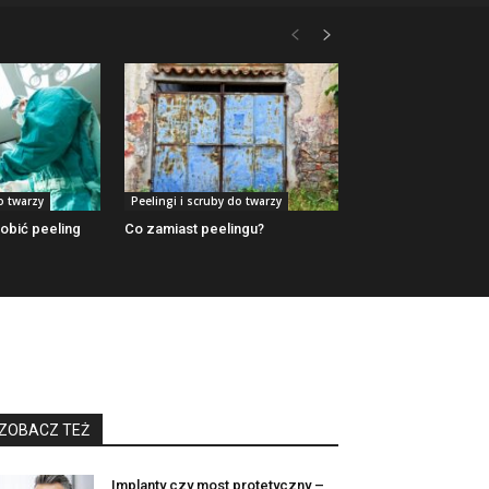
o twarzy
Peelingi i scruby do twarzy
obić peeling
Co zamiast peelingu?
ZOBACZ TEŻ
Implanty czy most protetyczny –