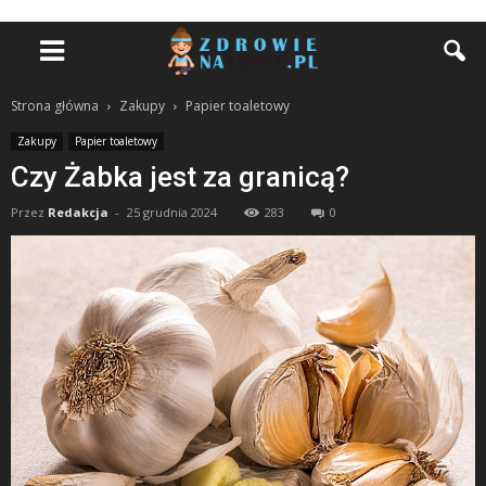
Strona główna
Zakupy
Papier toaletowy
Zakupy
Papier toaletowy
Czy Żabka jest za granicą?
Przez
Redakcja
-
25 grudnia 2024
283
0