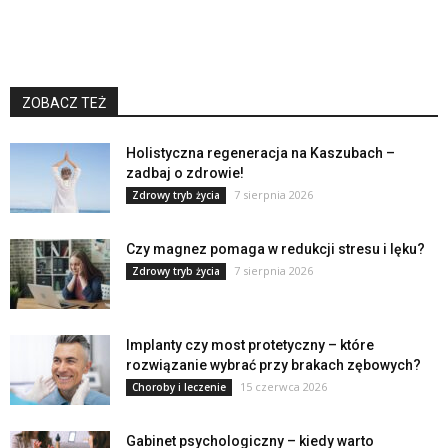
ZOBACZ TEŻ
Holistyczna regeneracja na Kaszubach –
zadbaj o zdrowie!
7 sierpnia 2026
Zdrowy tryb życia
Czy magnez pomaga w redukcji stresu i lęku?
7 sierpnia 2026
Zdrowy tryb życia
Implanty czy most protetyczny – które
rozwiązanie wybrać przy brakach zębowych?
15 czerwca 2026
Choroby i leczenie
Gabinet psychologiczny – kiedy warto