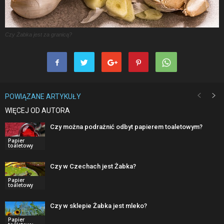
Czy Żabka jest za granicą?
POWIĄZANE ARTYKUŁY
WIĘCEJ OD AUTORA
Czy można podrażnić odbyt papierem toaletowym?
Papier
toaletowy
Czy w Czechach jest Żabka?
Papier
toaletowy
Czy w sklepie Żabka jest mleko?
Papier