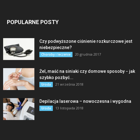
POPULARNE POSTY
Czy podwyższone ciśnienie rozkurczowe jest
niebezpieczne?
20 grudnia 2017
Choroby i leczenie
Żel, maść na siniaki czy domowe sposoby − jak
szybko pozbyć...
21 września 2018
Uroda
Depilacja laserowa – nowoczesna i wygodna
13 listopada 2018
Uroda