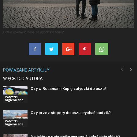
Gdzie wyrzucić zepsute ogórki kiszone?
POWIĄZANE ARTYKUŁY
WIĘCEJ OD AUTORA
Czy w Rossmann Kupię zatyczki do uszu?
Patyczki
higieniczne
Czy przez stopery do uszu słychać budzik?
Patyczki
higieniczne
Do jakiego pojemnika wyrzucić spleśniały chleb?