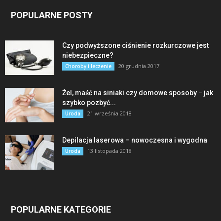
POPULARNE POSTY
Czy podwyższone ciśnienie rozkurczowe jest
niebezpieczne?
20 grudnia 2017
Choroby i leczenie
Żel, maść na siniaki czy domowe sposoby − jak
szybko pozbyć...
21 września 2018
Uroda
Depilacja laserowa – nowoczesna i wygodna
13 listopada 2018
Uroda
POPULARNE KATEGORIE