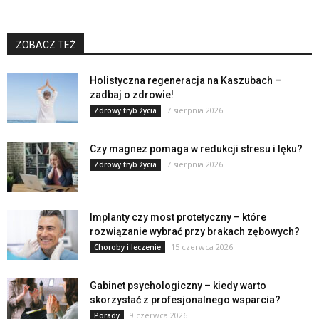
ZOBACZ TEŻ
Holistyczna regeneracja na Kaszubach –
zadbaj o zdrowie!
7 sierpnia 2026
Zdrowy tryb życia
Czy magnez pomaga w redukcji stresu i lęku?
7 sierpnia 2026
Zdrowy tryb życia
Implanty czy most protetyczny – które
rozwiązanie wybrać przy brakach zębowych?
15 czerwca 2026
Choroby i leczenie
Gabinet psychologiczny – kiedy warto
skorzystać z profesjonalnego wsparcia?
9 czerwca 2026
Porady