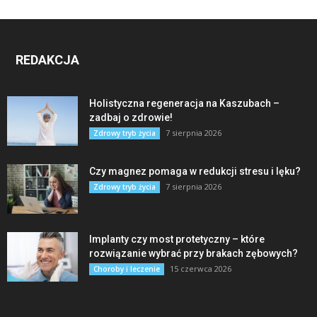
REDAKCJA
Holistyczna regeneracja na Kaszubach –
zadbaj o zdrowie!
7 sierpnia 2026
Zdrowy tryb życia
Czy magnez pomaga w redukcji stresu i lęku?
7 sierpnia 2026
Zdrowy tryb życia
Implanty czy most protetyczny – które
rozwiązanie wybrać przy brakach zębowych?
15 czerwca 2026
Choroby i leczenie