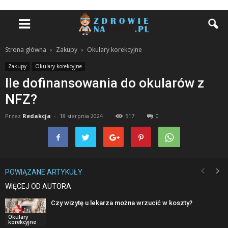
Strona główna
Zakupy
Okulary korekcyjne
Zakupy
Okulary korekcyjne
Ile dofinansowania do okularów z
NFZ?
Przez
Redakcja
-
18 sierpnia 2024
517
0
POWIĄZANE ARTYKUŁY
WIĘCEJ OD AUTORA
Czy wizytę u lekarza można wrzucić w koszty?
Okulary
korekcyjne