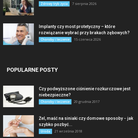
7 sierpnia 2026
Zdrowy tryb życia
Implanty czy most protetyczny – które
rozwiązanie wybrać przy brakach zębowych?
15 czerwca 2026
Choroby i leczenie
POPULARNE POSTY
Czy podwyższone ciśnienie rozkurczowe jest
niebezpieczne?
20 grudnia 2017
Choroby i leczenie
Żel, maść na siniaki czy domowe sposoby − jak
szybko pozbyć...
21 września 2018
Uroda