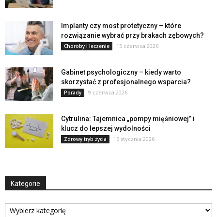
Implanty czy most protetyczny – które
rozwiązanie wybrać przy brakach zębowych?
15 czerwca 2026
Choroby i leczenie
Gabinet psychologiczny – kiedy warto
skorzystać z profesjonalnego wsparcia?
9 czerwca 2026
Porady
Cytrulina: Tajemnica „pompy mięśniowej” i
klucz do lepszej wydolności
15 stycznia 2026
Zdrowy tryb życia
Kategorie
Kategorie