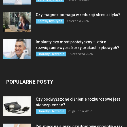
Czy magnez pomaga w redukcji stresu i lęku?
7 sierpnia 2026
Zdrowy tryb życia
Implanty czy most protetyczny – które
rozwiązanie wybrać przy brakach zębowych?
15 czerwca 2026
Choroby i leczenie
POPULARNE POSTY
Czy podwyższone ciśnienie rozkurczowe jest
niebezpieczne?
20 grudnia 2017
Choroby i leczenie
Żel, maść na siniaki czy domowe sposoby − jak