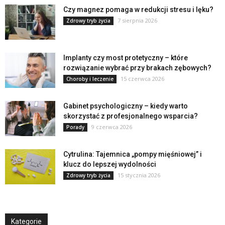
Czy magnez pomaga w redukcji stresu i lęku?
7 sierpnia 2026
Zdrowy tryb życia
Implanty czy most protetyczny – które
rozwiązanie wybrać przy brakach zębowych?
15 czerwca 2026
Choroby i leczenie
Gabinet psychologiczny – kiedy warto
skorzystać z profesjonalnego wsparcia?
9 czerwca 2026
Porady
Cytrulina: Tajemnica „pompy mięśniowej” i
klucz do lepszej wydolności
15 stycznia 2026
Zdrowy tryb życia
Kategorie