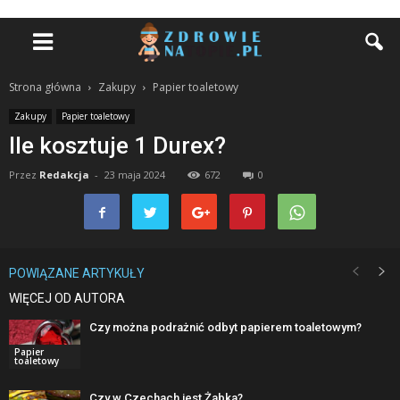
Strona główna
Zakupy
Papier toaletowy
Zakupy
Papier toaletowy
Ile kosztuje 1 Durex?
Przez
Redakcja
-
23 maja 2024
672
0
POWIĄZANE ARTYKUŁY
WIĘCEJ OD AUTORA
Czy można podrażnić odbyt papierem toaletowym?
Papier
toaletowy
Czy w Czechach jest Żabka?