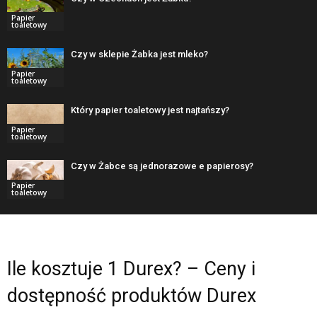
Papier
toaletowy
Czy w sklepie Żabka jest mleko?
Papier
toaletowy
Który papier toaletowy jest najtańszy?
Papier
toaletowy
Czy w Żabce są jednorazowe e papierosy?
Papier
toaletowy
Ile kosztuje 1 Durex? – Ceny i
dostępność produktów Durex