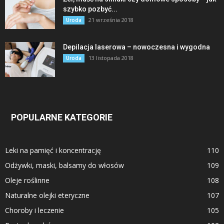
szybko pozbyć...
21 września 2018
Uroda
Depilacja laserowa – nowoczesna i wygodna
13 listopada 2018
Uroda
POPULARNE KATEGORIE
Leki na pamięć i koncentrację
110
Odżywki, maski, balsamy do włosów
109
Oleje roślinne
108
Naturalne olejki eteryczne
107
Choroby i leczenie
105