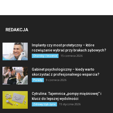
REDAKCJA
Implanty czy most protetyczny – które
rozwiązanie wybrać przy brakach zębowych?
15 czerwca 2026
Choroby i leczenie
Gabinet psychologiczny – kiedy warto
skorzystać z profesjonalnego wsparcia?
9 czerwca 2026
Porady
Cytrulina: Tajemnica „pompy mięśniowej” i
klucz do lepszej wydolności
15 stycznia 2026
Zdrowy tryb życia