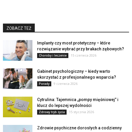
ZOBACZ TEŻ
Implanty czy most protetyczny – które
rozwiązanie wybrać przy brakach zębowych?
15 czerwca 2026
Choroby i leczenie
Gabinet psychologiczny – kiedy warto
skorzystać z profesjonalnego wsparcia?
9 czerwca 2026
Porady
Cytrulina: Tajemnica „pompy mięśniowej” i
klucz do lepszej wydolności
15 stycznia 2026
Zdrowy tryb życia
Zdrowie psychiczne dorosłych a codzienny