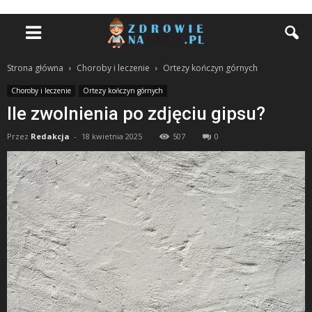
Strona główna
Choroby i leczenie
Ortezy kończyn górnych
Choroby i leczenie
Ortezy kończyn górnych
Ile zwolnienia po zdjęciu gipsu?
Przez
Redakcja
-
18 kwietnia 2025
507
0