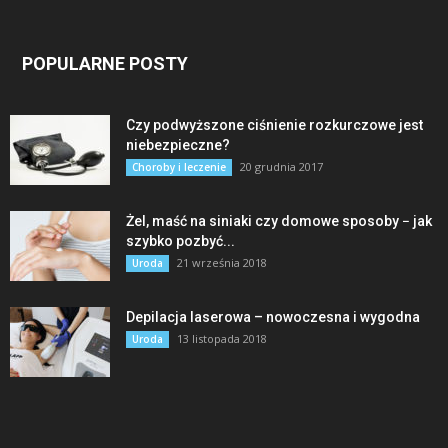
POPULARNE POSTY
Czy podwyższone ciśnienie rozkurczowe jest
niebezpieczne?
20 grudnia 2017
Choroby i leczenie
Żel, maść na siniaki czy domowe sposoby − jak
szybko pozbyć...
21 września 2018
Uroda
Depilacja laserowa – nowoczesna i wygodna
13 listopada 2018
Uroda