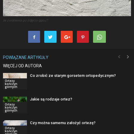
Ile zwolnienia po zdjęciu gipsu?
POWIĄZANE ARTYKUŁY
WIĘCEJ OD AUTORA
Co zrobić ze starym gorsetem ortopedycznym?
Ortezy
kończyn
górnych
Jakie są rodzaje ortez?
Ortezy
kończyn
górnych
Czy można samemu założyć ortezę?
Ortezy
kończyn
górnych