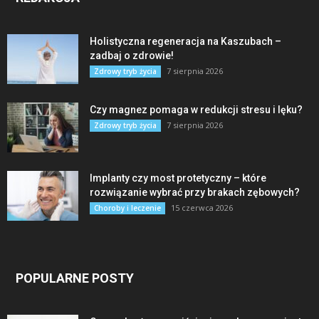
Holistyczna regeneracja na Kaszubach –
zadbaj o zdrowie!
7 sierpnia 2026
Zdrowy tryb życia
Czy magnez pomaga w redukcji stresu i lęku?
7 sierpnia 2026
Zdrowy tryb życia
Implanty czy most protetyczny – które
rozwiązanie wybrać przy brakach zębowych?
15 czerwca 2026
Choroby i leczenie
POPULARNE POSTY