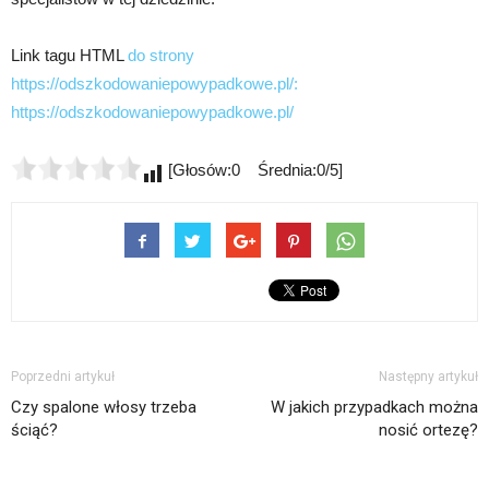
Link tagu HTML
do strony
https://odszkodowaniepowypadkowe.pl/:
https://odszkodowaniepowypadkowe.pl/
[Głosów:0 Średnia:0/5]
Poprzedni artykuł
Następny artykuł
Czy spalone włosy trzeba
W jakich przypadkach można
ściąć?
nosić ortezę?