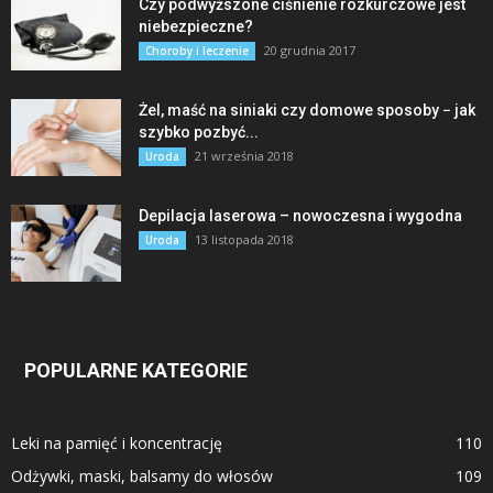
Czy podwyższone ciśnienie rozkurczowe jest
niebezpieczne?
20 grudnia 2017
Choroby i leczenie
Żel, maść na siniaki czy domowe sposoby − jak
szybko pozbyć...
21 września 2018
Uroda
Depilacja laserowa – nowoczesna i wygodna
13 listopada 2018
Uroda
POPULARNE KATEGORIE
Leki na pamięć i koncentrację
110
Odżywki, maski, balsamy do włosów
109