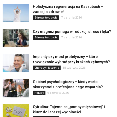
Holistyczna regeneracja na Kaszubach –
zadbaj o zdrowie!
7 sierpnia 2026
Zdrowy tryb życia
Czy magnez pomaga w redukcji stresu i lęku?
7 sierpnia 2026
Zdrowy tryb życia
Implanty czy most protetyczny – które
rozwiązanie wybrać przy brakach zębowych?
15 czerwca 2026
Choroby i leczenie
Gabinet psychologiczny – kiedy warto
skorzystać z profesjonalnego wsparcia?
9 czerwca 2026
Porady
Cytrulina: Tajemnica „pompy mięśniowej” i
klucz do lepszej wydolności