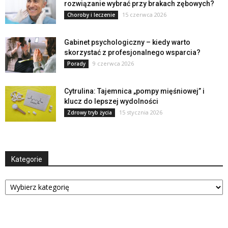
rozwiązanie wybrać przy brakach zębowych?
15 czerwca 2026
Choroby i leczenie
Gabinet psychologiczny – kiedy warto
skorzystać z profesjonalnego wsparcia?
9 czerwca 2026
Porady
Cytrulina: Tajemnica „pompy mięśniowej” i
klucz do lepszej wydolności
15 stycznia 2026
Zdrowy tryb życia
Kategorie
Kategorie