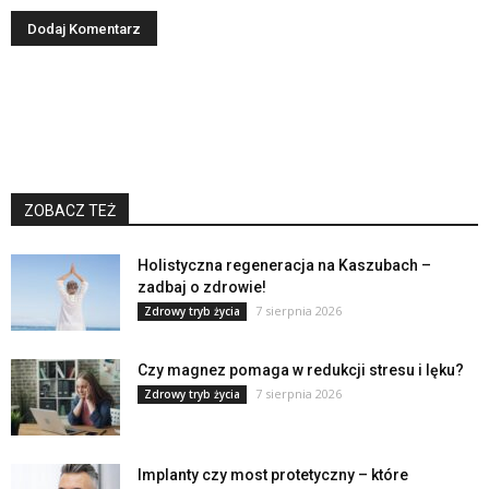
ZOBACZ TEŻ
Holistyczna regeneracja na Kaszubach –
zadbaj o zdrowie!
7 sierpnia 2026
Zdrowy tryb życia
Czy magnez pomaga w redukcji stresu i lęku?
7 sierpnia 2026
Zdrowy tryb życia
Implanty czy most protetyczny – które