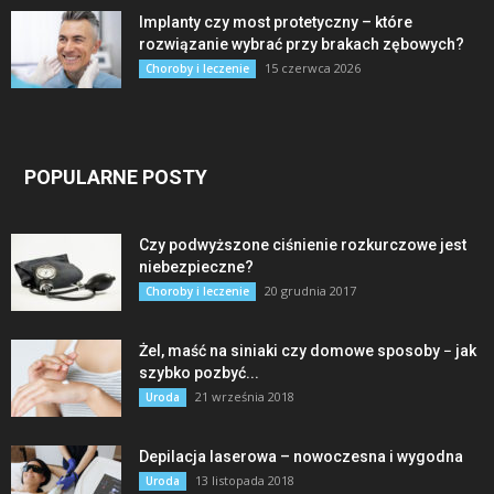
Implanty czy most protetyczny – które
rozwiązanie wybrać przy brakach zębowych?
15 czerwca 2026
Choroby i leczenie
POPULARNE POSTY
Czy podwyższone ciśnienie rozkurczowe jest
niebezpieczne?
20 grudnia 2017
Choroby i leczenie
Żel, maść na siniaki czy domowe sposoby − jak
szybko pozbyć...
21 września 2018
Uroda
Depilacja laserowa – nowoczesna i wygodna
13 listopada 2018
Uroda