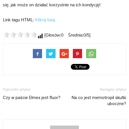
się, jak może on działać korzystnie na ich kondycję!
Link tagu HTML:
Kliknij tutaj
[Głosów:0 Średnia:0/5]
Poprzedni artykuł
Następny artykuł
Czy w paście Elmex jest fluor?
Na co jest memotropil skutki
uboczne?