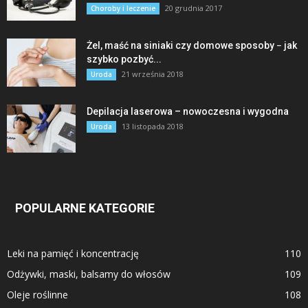
20 grudnia 2017
Choroby i leczenie
Żel, maść na siniaki czy domowe sposoby − jak
szybko pozbyć...
21 września 2018
Uroda
Depilacja laserowa – nowoczesna i wygodna
13 listopada 2018
Uroda
POPULARNE KATEGORIE
Leki na pamięć i koncentrację
110
Odżywki, maski, balsamy do włosów
109
Oleje roślinne
108