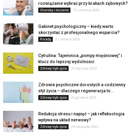
rozwiązanie wybrać przy brakach zębowych?
15 czerwca 2026
Choroby i leczenie
Gabinet psychologiczny – kiedy warto
skorzystać z profesjonalnego wsparcia?
9 czerwca 2026
Porady
Cytrulina: Tajemnica „pompy mięśniowej” i
klucz do lepszej wydolności
15 stycznia 2026
Zdrowy tryb życia
Zdrowie psychiczne dorosłych a codzienny
styl życia – dlaczego regeneracja to...
22 grudnia 2025
Zdrowy tryb życia
Redukcja stresu i napięć – jak refleksologia
wpływa na układ nerwowy?
24 listopada 2025
Zdrowy tryb życia