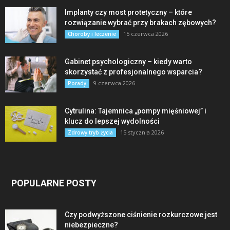
Implanty czy most protetyczny – które
rozwiązanie wybrać przy brakach zębowych?
15 czerwca 2026
Choroby i leczenie
Gabinet psychologiczny – kiedy warto
skorzystać z profesjonalnego wsparcia?
9 czerwca 2026
Porady
Cytrulina: Tajemnica „pompy mięśniowej” i
klucz do lepszej wydolności
15 stycznia 2026
Zdrowy tryb życia
POPULARNE POSTY
Czy podwyższone ciśnienie rozkurczowe jest
niebezpieczne?