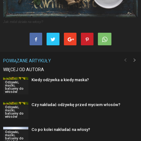
Jak miód działa na włosy?
POWIĄZANE ARTYKUŁY
WIĘCEJ OD AUTORA
Kiedy odżywka a kiedy maska?
Odżywki,
maski,
balsamy do
włosów
Czy nakładać odżywkę przed myciem włosów?
Odżywki,
maski,
balsamy do
włosów
Co po kolei nakładać na włosy?
Odżywki,
maski,
balsamy do