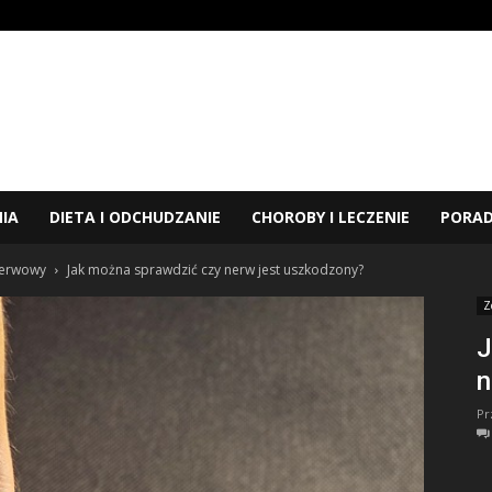
NIA
DIETA I ODCHUDZANIE
CHOROBY I LECZENIE
PORA
nerwowy
Jak można sprawdzić czy nerw jest uszkodzony?
Z
J
n
Pr