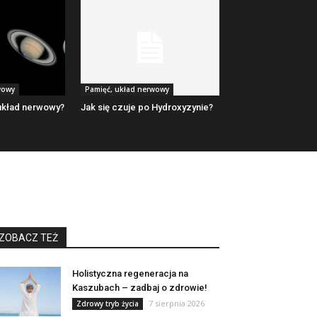
wowy
Pamięć, układ nerwowy
układ nerwowy?
Jak się czuje po Hydroxyzynie?
ZOBACZ TEŻ
Holistyczna regeneracja na
Kaszubach – zadbaj o zdrowie!
7 sierpnia 2026
Zdrowy tryb życia