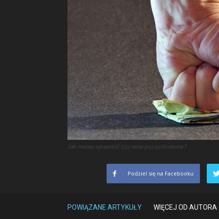
Jak można sprawdzić czy nerw jest uszkodzony?
Podziel się na Facebooku
POWIĄZANE ARTYKUŁY
WIĘCEJ OD AUTORA