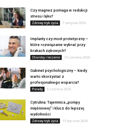
Czy magnez pomaga w redukcji
stresu i lęku?
7 sierpnia 2026
Zdrowy tryb życia
Implanty czy most protetyczny –
które rozwiązanie wybrać przy
brakach zębowych?
15 czerwca 2026
Choroby i leczenie
Gabinet psychologiczny – kiedy
warto skorzystać z
profesjonalnego wsparcia?
9 czerwca 2026
Porady
Cytrulina: Tajemnica „pompy
mięśniowej” i klucz do lepszej
wydolności
15 stycznia 2026
Zdrowy tryb życia