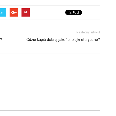
ter
Następny artykuł
j?
Gdzie kupić dobrej jakości olejki eteryczne?