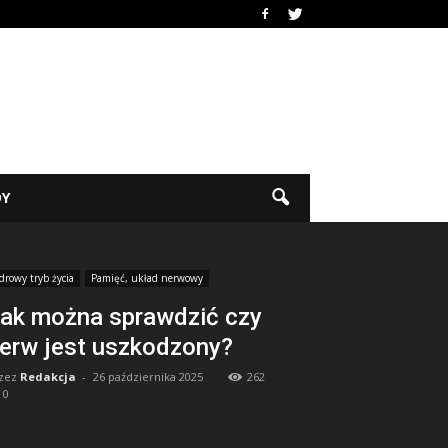
DY
drowy tryb życia
Pamięć, układ nerwowy
ak można sprawdzić czy
erw jest uszkodzony?
zez
Redakcja
-
26 października 2025
262
0