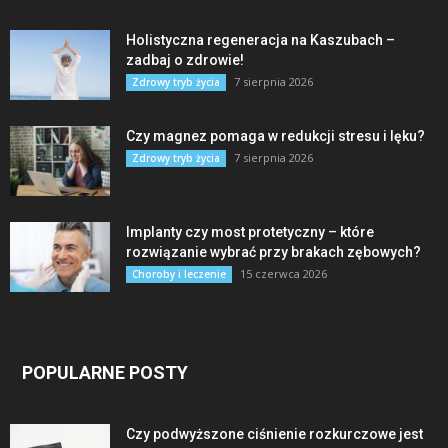
Holistyczna regeneracja na Kaszubach –
zadbaj o zdrowie!
7 sierpnia 2026
Zdrowy tryb życia
Czy magnez pomaga w redukcji stresu i lęku?
7 sierpnia 2026
Zdrowy tryb życia
Implanty czy most protetyczny – które
rozwiązanie wybrać przy brakach zębowych?
15 czerwca 2026
Choroby i leczenie
POPULARNE POSTY
Czy podwyższone ciśnienie rozkurczowe jest