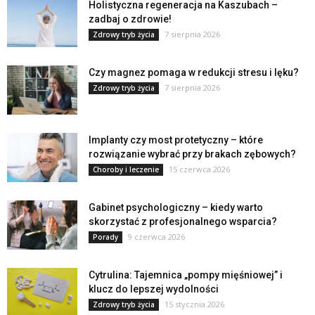
Holistyczna regeneracja na Kaszubach –
zadbaj o zdrowie!
7 sierpnia 2026
Zdrowy tryb życia
Czy magnez pomaga w redukcji stresu i lęku?
7 sierpnia 2026
Zdrowy tryb życia
Implanty czy most protetyczny – które
rozwiązanie wybrać przy brakach zębowych?
15 czerwca 2026
Choroby i leczenie
Gabinet psychologiczny – kiedy warto
skorzystać z profesjonalnego wsparcia?
9 czerwca 2026
Porady
Cytrulina: Tajemnica „pompy mięśniowej” i
klucz do lepszej wydolności
15 stycznia 2026
Zdrowy tryb życia