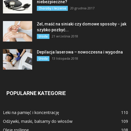
niebezpieczne?
20 grudnia 2017
Choroby i leczenie
Żel, maść na siniaki czy domowe sposoby − jak
szybko pozbyć...
21 września 2018
Uroda
Depilacja laserowa – nowoczesna i wygodna
13 listopada 2018
Uroda
POPULARNE KATEGORIE
Leki na pamięć i koncentrację
110
Odżywki, maski, balsamy do włosów
109
Oleje roślinne
108