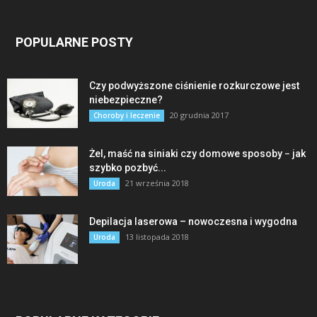
POPULARNE POSTY
Czy podwyższone ciśnienie rozkurczowe jest
niebezpieczne?
20 grudnia 2017
Choroby i leczenie
Żel, maść na siniaki czy domowe sposoby − jak
szybko pozbyć...
21 września 2018
Uroda
Depilacja laserowa – nowoczesna i wygodna
13 listopada 2018
Uroda