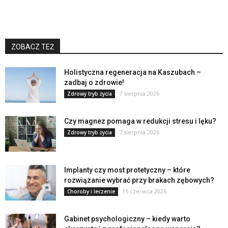
ZOBACZ TEŻ
Holistyczna regeneracja na Kaszubach –
zadbaj o zdrowie!
7 sierpnia 2026
Zdrowy tryb życia
Czy magnez pomaga w redukcji stresu i lęku?
7 sierpnia 2026
Zdrowy tryb życia
Implanty czy most protetyczny – które
rozwiązanie wybrać przy brakach zębowych?
15 czerwca 2026
Choroby i leczenie
Gabinet psychologiczny – kiedy warto