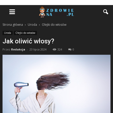
Strona główna
Uroda
Olejki do włosów
Uroda
Olejki do włosów
Jak oliwić włosy?
Przez
Redakcja
-
23 lipca 2024
324
0