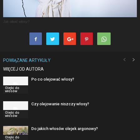
Jak oliwić włosy?
POWIĄZANE ARTYKUŁY
WIĘCEJ OD AUTORA
Po co olejować włosy?
Olejki do
włosów
Czy olejowanie niszczy włosy?
Olejki do
włosów
Do jakich włosów olejek argonowy?
Olejki do