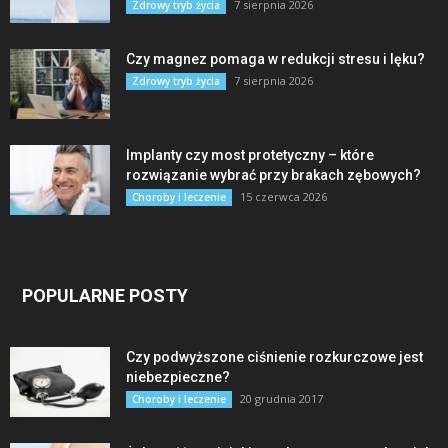
7 sierpnia 2026
Zdrowy tryb życia
Czy magnez pomaga w redukcji stresu i lęku?
7 sierpnia 2026
Zdrowy tryb życia
Implanty czy most protetyczny – które
rozwiązanie wybrać przy brakach zębowych?
15 czerwca 2026
Choroby i leczenie
POPULARNE POSTY
Czy podwyższone ciśnienie rozkurczowe jest
niebezpieczne?
20 grudnia 2017
Choroby i leczenie