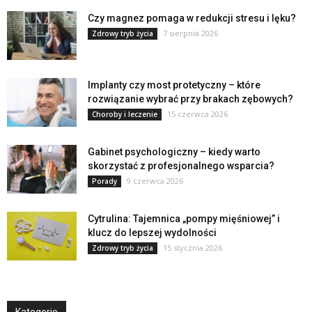
Czy magnez pomaga w redukcji stresu i lęku?
7 sierpnia 2026
Zdrowy tryb życia
Implanty czy most protetyczny – które
rozwiązanie wybrać przy brakach zębowych?
15 czerwca 2026
Choroby i leczenie
Gabinet psychologiczny – kiedy warto
skorzystać z profesjonalnego wsparcia?
9 czerwca 2026
Porady
Cytrulina: Tajemnica „pompy mięśniowej” i
klucz do lepszej wydolności
15 stycznia 2026
Zdrowy tryb życia