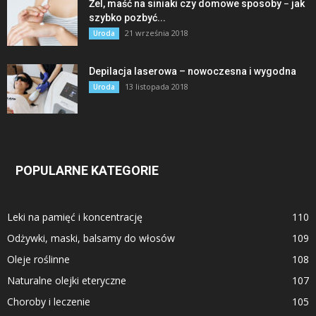
Żel, maść na siniaki czy domowe sposoby − jak
szybko pozbyć...
21 września 2018
Uroda
Depilacja laserowa – nowoczesna i wygodna
13 listopada 2018
Uroda
POPULARNE KATEGORIE
Leki na pamięć i koncentrację
110
Odżywki, maski, balsamy do włosów
109
Oleje roślinne
108
Naturalne olejki eteryczne
107
Choroby i leczenie
105