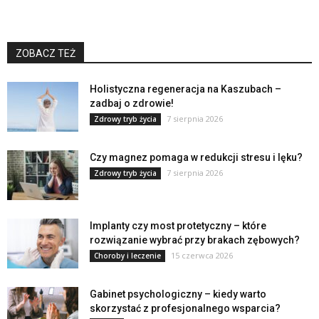
ZOBACZ TEŻ
Holistyczna regeneracja na Kaszubach –
zadbaj o zdrowie!
7 sierpnia 2026
Zdrowy tryb życia
Czy magnez pomaga w redukcji stresu i lęku?
7 sierpnia 2026
Zdrowy tryb życia
Implanty czy most protetyczny – które
rozwiązanie wybrać przy brakach zębowych?
15 czerwca 2026
Choroby i leczenie
Gabinet psychologiczny – kiedy warto
skorzystać z profesjonalnego wsparcia?