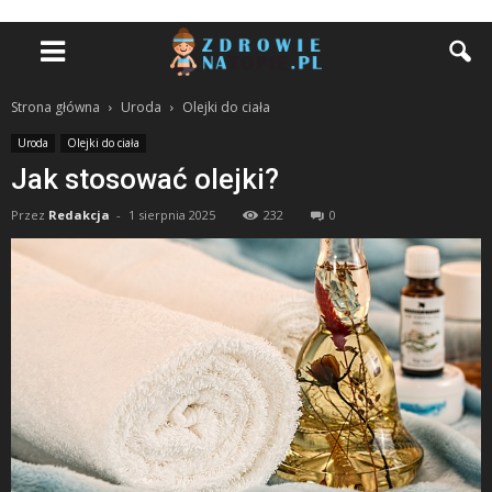
Strona główna
Uroda
Olejki do ciała
Uroda
Olejki do ciała
Jak stosować olejki?
Przez
Redakcja
-
1 sierpnia 2025
232
0