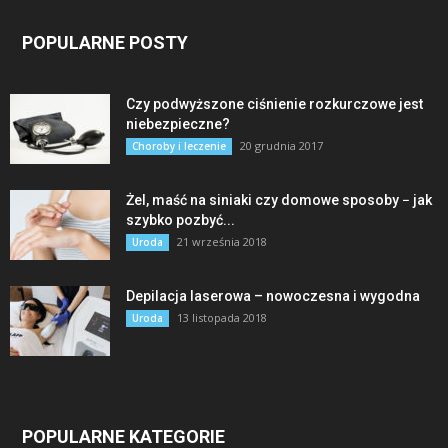
POPULARNE POSTY
Czy podwyższone ciśnienie rozkurczowe jest
niebezpieczne?
20 grudnia 2017
Choroby i leczenie
Żel, maść na siniaki czy domowe sposoby − jak
szybko pozbyć...
21 września 2018
Uroda
Depilacja laserowa – nowoczesna i wygodna
13 listopada 2018
Uroda
POPULARNE KATEGORIE