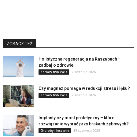
ZOBACZ TEŻ
Holistyczna regeneracja na Kaszubach –
zadbaj o zdrowie!
7 sierpnia 2026
Zdrowy tryb życia
Czy magnez pomaga w redukcji stresu i lęku?
7 sierpnia 2026
Zdrowy tryb życia
Implanty czy most protetyczny – które
rozwiązanie wybrać przy brakach zębowych?
15 czerwca 2026
Choroby i leczenie