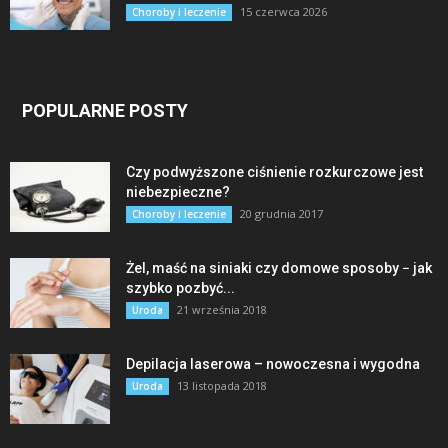
15 czerwca 2026
Choroby i leczenie
POPULARNE POSTY
Czy podwyższone ciśnienie rozkurczowe jest
niebezpieczne?
20 grudnia 2017
Choroby i leczenie
Żel, maść na siniaki czy domowe sposoby − jak
szybko pozbyć...
21 września 2018
Uroda
Depilacja laserowa – nowoczesna i wygodna
13 listopada 2018
Uroda